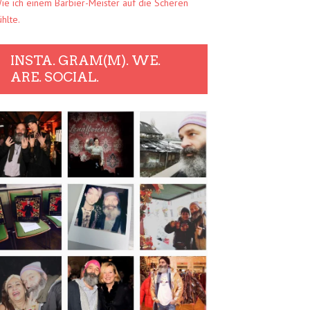
ie ich einem Barbier-Meister auf die Scheren
ühlte.
INSTA. GRAM(M). WE.
ARE. SOCIAL.