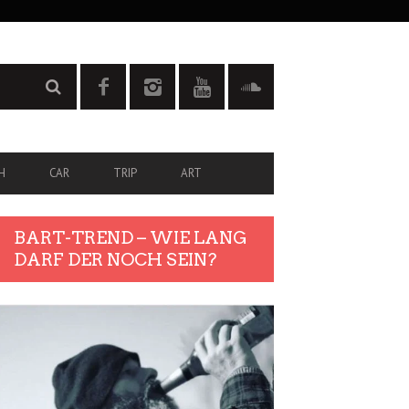
H
CAR
TRIP
ART
BART-TREND – WIE LANG
DARF DER NOCH SEIN?