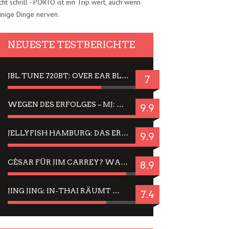
cht schrill - PORTO ist ein Trip wert, auch wenn
inige Dinge nerven.
NEUESTE TESTBERICHTE
JBL TUNE 720BT: OVER EAR BLUETOOTH KOPFHÖRER UM DIE 50,-€ IM DAUER-TEST
7
WEGEN DES ERFOLGES – MJ: MICHAEL JACKSON MUSICAL IN EINER MATINEE SEHEN
9.9
JELLYFISH HAMBURG: DAS ERFOLGREICHE SOMMER-MENÜ 2025 IN GEFÜHLEN UND BILDERN
9.9
CÉSAR FÜR JIM CARREY? WARUM DAS EINER DER NERVIGSTEN ACTORS IST UND BLEIBT
8.9
JING JING: IN-THAI RÄUMT WIEDER TITEL AB – EIN ZWEI-STUNDEN-ERLEBNISBERICHT
7.4