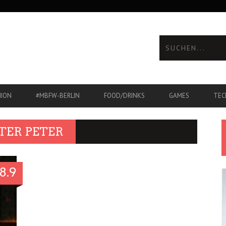
HION
#MBFW-BERLIN
FOOD/DRINKS
GAMES
TEC
TER PETER
8.9