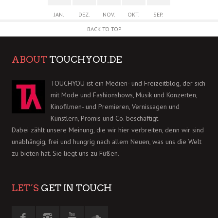
JAN.
DEZ.
NOV.
OKT.
SEP.
BACK TO TOP
ABOUT
TOUCHYOU.DE
TOUCHYOU ist ein Medien- und Freizeitblog, der sich
mit Mode und Fashionshows, Musik und Konzerten,
Kinofilmen- und Premieren, Vernissagen und
Künstlern, Promis und Co. beschäftigt.
Dabei zählt unsere Meinung, die wir hier verbreiten, denn wir sind
unabhängig, frei und hungrig nach allem Neuen, was uns die Welt
zu bieten hat. Sie liegt uns zu Füßen.
LET´S
GET IN TOUCH