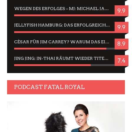
WEGEN DES ERFOLGES – MJ: MICHAEL JACKSON MUSICAL IN EINER MATINEE SEHEN
9.9
JELLYFISH HAMBURG: DAS ERFOLGREICHE SOMMER-MENÜ 2025 IN GEFÜHLEN UND BILDERN
9.9
CÉSAR FÜR JIM CARREY? WARUM DAS EINER DER NERVIGSTEN ACTORS IST UND BLEIBT
8.9
JING JING: IN-THAI RÄUMT WIEDER TITEL AB – EIN ZWEI-STUNDEN-ERLEBNISBERICHT
7.4
PODCAST FATAL ROYAL