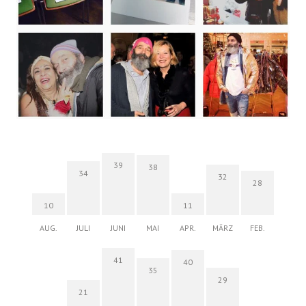
39
38
34
32
28
10
11
AUG.
JULI
JUNI
MAI
APR.
MÄRZ
FEB.
41
40
35
29
21