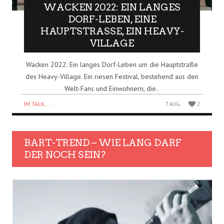
WACKEN 2022: EIN LANGES
DORF-LEBEN, EINE
HAUPTSTRASSE, EIN HEAVY-V
ILLAGE
Wacken 2022: Ein langes Dorf-Leben um die Hauptstraße
des Heavy-Village. Ein riesen Festival, bestehend aus den
Welt-Fans und Einwohnern, die..
IM TALK....
7 AUG.
2
BART-TREND – WIE LANG DARF
DER NOCH SEIN?