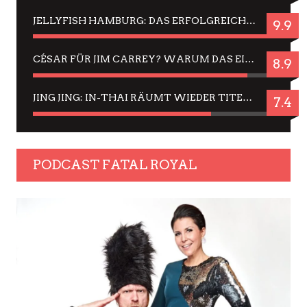
JELLYFISH HAMBURG: DAS ERFOLGREICHE SOMMER-MENÜ 2025 IN GEFÜHLEN UND BILDERN
9.9
CÉSAR FÜR JIM CARREY? WARUM DAS EINER DER NERVIGSTEN ACTORS IST UND BLEIBT
8.9
JING JING: IN-THAI RÄUMT WIEDER TITEL AB – EIN ZWEI-STUNDEN-ERLEBNISBERICHT
7.4
PODCAST FATAL ROYAL