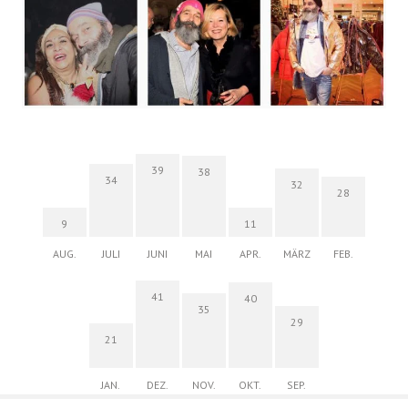
39
38
34
32
28
9
11
AUG.
JULI
JUNI
MAI
APR.
MÄRZ
FEB.
41
40
35
29
21
JAN.
DEZ.
NOV.
OKT.
SEP.