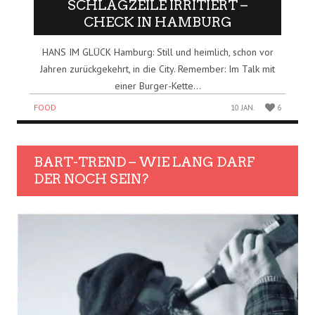
SCHLAGZEILE IRRITIERT –
CHECK IN HAMBURG
HANS IM GLÜCK Hamburg: Still und heimlich, schon vor
Jahren zurückgekehrt, in die City. Remember: Im Talk mit
einer Burger-Kette...
FOOD
10 JAN.
6
BART-TREND – WIE LANG DARF
DER NOCH SEIN?