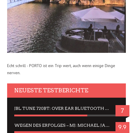
Echt schrill - PORTO ist ein Trip wert, auch wenn einige Dinge
nerven.
NEUESTE TESTBERICHTE
JBL TUNE 720BT: OVER EAR BLUETOOTH KOPFHÖRER UM DIE 50,-€ IM DAUER-TEST
7
WEGEN DES ERFOLGES – MJ: MICHAEL JACKSON MUSICAL IN EINER MATINEE SEHEN
9.9