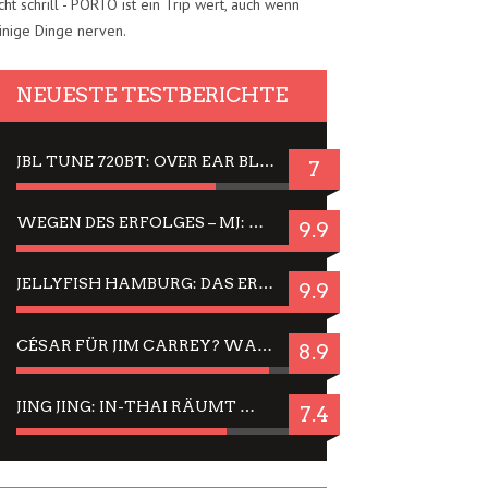
cht schrill - PORTO ist ein Trip wert, auch wenn
inige Dinge nerven.
NEUESTE TESTBERICHTE
JBL TUNE 720BT: OVER EAR BLUETOOTH KOPFHÖRER UM DIE 50,-€ IM DAUER-TEST
7
WEGEN DES ERFOLGES – MJ: MICHAEL JACKSON MUSICAL IN EINER MATINEE SEHEN
9.9
JELLYFISH HAMBURG: DAS ERFOLGREICHE SOMMER-MENÜ 2025 IN GEFÜHLEN UND BILDERN
9.9
CÉSAR FÜR JIM CARREY? WARUM DAS EINER DER NERVIGSTEN ACTORS IST UND BLEIBT
8.9
JING JING: IN-THAI RÄUMT WIEDER TITEL AB – EIN ZWEI-STUNDEN-ERLEBNISBERICHT
7.4