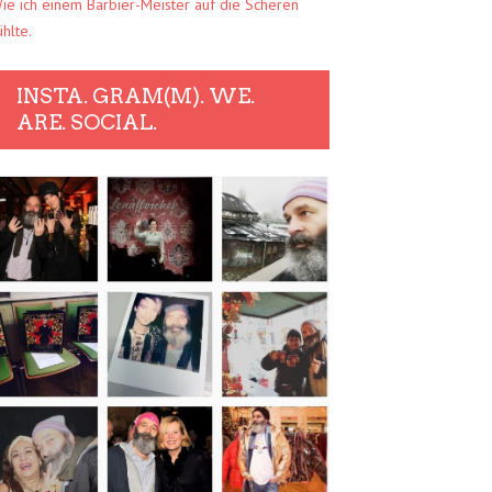
ie ich einem Barbier-Meister auf die Scheren
ühlte.
INSTA. GRAM(M). WE.
ARE. SOCIAL.