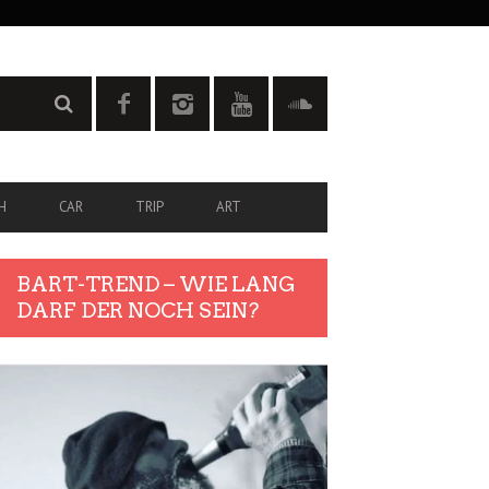
H
CAR
TRIP
ART
BART-TREND – WIE LANG
DARF DER NOCH SEIN?