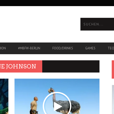
HION
#MBFW-BERLIN
FOOD/DRINKS
GAMES
TEC
E JOHNSON