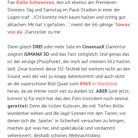
Fan
Kalle Schwensen
, den ich ebenso am Premieren-
Donners-Tag und Samstag im Pauli-Stadion in einer der
Logen traf: „ICH konnte mich kaum halten und richtig gut
ablachen. Mir hat´s gefallen…“, meint der 66-jährige ´
Sowas
von da
`-Darsteller zu mir.
Denn gleich
DREI
oder mehr Säle im
CinemaxX
Dammtor
zeigten
JUMANJI 3D
und das fast zeitgleich. Und genau das
ist der einzige (Plus)Punkt, der mich auf meinem Sitz halten
ließ. Zwar kommt diese 3D-Technik bei weitem nicht an den
Sound, weil der viel zu knapp daherkommt und auch nicht
an die superschöne Bild-Quali vom
IMAX
in Wandsbek
heran, da sie immer noch viel zu dunkel ist,
ABER
(und jetzt
kommt´s) für mich hat das den Film trotzdem noch einmal
gerettet
! Denn die tollen Kulissen, die mit Tiefen-Brille
wunderbar wirken und die Jagd-Szenen mit den Tieren, vor
denen sich die „Spieler“ in Sicherheit versuchen zu bringen,
machen gut was her, sind spektakulär und verdammt
sehenswert, deshalb schönes Weihnachtskino.