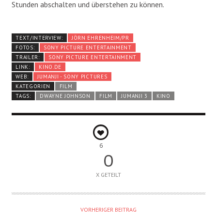
Stunden abschalten und überstehen zu können.
TEXT/INTERVIEW:
JÖRN EHRENHEIM/PR
FOTOS:
SONY PICTURE ENTERTAINMENT
TRAILER:
SONY PICTURE ENTERTAINMENT
LINK:
KINO.DE
WEB:
JUMANJI - SONY PICTURES
KATEGORIEN
FILM
TAGS:
DWAYNE JOHNSON
FILM
JUMANJI 3
KINO
6
0
X GETEILT
VORHERIGER BEITRAG