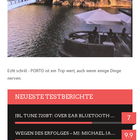
Echt schrill - PORTO ist ein Trip wert, auch wenn einige Dinge
nerven.
NEUESTE TESTBERICHTE
JBL TUNE 720BT: OVER EAR BLUETOOTH KOPFHÖRER UM DIE 50,-€ IM DAUER-TEST
7
WEGEN DES ERFOLGES – MJ: MICHAEL JACKSON MUSICAL IN EINER MATINEE SEHEN
9.9