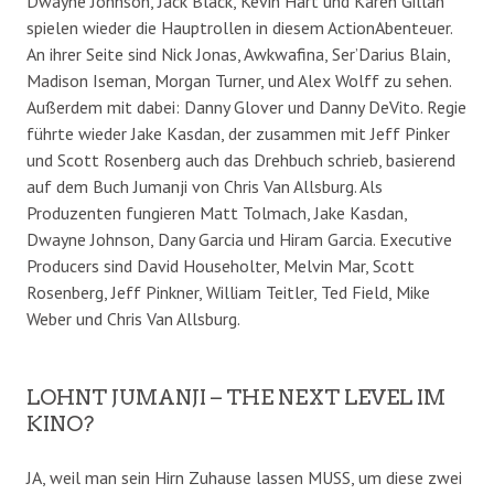
Dwayne Johnson, Jack Black, Kevin Hart und Karen Gillan
spielen wieder die Hauptrollen in diesem ActionAbenteuer.
An ihrer Seite sind Nick Jonas, Awkwafina, Ser’Darius Blain,
Madison Iseman, Morgan Turner, und Alex Wolff zu sehen.
Außerdem mit dabei: Danny Glover und Danny DeVito. Regie
führte wieder Jake Kasdan, der zusammen mit Jeff Pinker
und Scott Rosenberg auch das Drehbuch schrieb, basierend
auf dem Buch Jumanji von Chris Van Allsburg. Als
Produzenten fungieren Matt Tolmach, Jake Kasdan,
Dwayne Johnson, Dany Garcia und Hiram Garcia. Executive
Producers sind David Householter, Melvin Mar, Scott
Rosenberg, Jeff Pinkner, William Teitler, Ted Field, Mike
Weber und Chris Van Allsburg.
LOHNT JUMANJI – THE NEXT LEVEL IM
KINO?
JA, weil man sein Hirn Zuhause lassen MUSS, um diese zwei