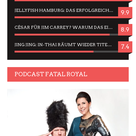
JELLYFISH HAMBURG: DAS ERFOLGREICHE SOMMER-MENÜ 2025 IN GEFÜHLEN UND BILDERN
9.9
CÉSAR FÜR JIM CARREY? WARUM DAS EINER DER NERVIGSTEN ACTORS IST UND BLEIBT
8.9
JING JING: IN-THAI RÄUMT WIEDER TITEL AB – EIN ZWEI-STUNDEN-ERLEBNISBERICHT
7.4
PODCAST FATAL ROYAL