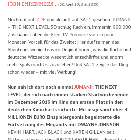
JÖRN EHRENHEIM
on 30. April 2023 at 20:00
Nochmal auf
ZDF
und aktuell auf SAT.1 gesehen: JUMANJI
– THE NEXT LEVEL 3D schlug flach ein. Immerhin 900 000
Zuschauer sahen die Free-TV-Premiere vor ein paar
Monaten. Vorteil für das Zweite: Hier durfte man das
Abenteuer wenigstens im Original hören, was die flache und
deutsche Witzeecke wesentlich entschärfte und enorm
mehr Spaß machte, zuzusehen! Und SAT.1 zeigte das Ding
schon wieder – mit viel Werbung!
Nun sah ich dort noch einmal
JUMANJI
: THE NEXT
LEVEL, der sich nach einem starken Startwochenende
im Dezember 2019 im Kino den ersten Platz in den
deutschen Kinocharts sicherte. Mit insgesamt über 4
MILLIONEN EURO Einspielergebnis begeisterte die
Fortsetzung des Megahits mit DWAYNE JOHNSON
,
KEVIN HART, JACK BLACK und KAREN GILLAN seit
Mittwoch bereits über 400.000 BESUCHER – doppelt so