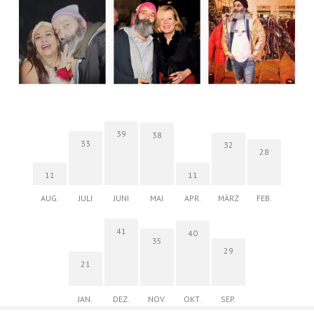
39
38
33
32
28
11
11
AUG.
JULI
JUNI
MAI
APR.
MÄRZ
FEB.
41
40
35
29
21
JAN.
DEZ.
NOV.
OKT.
SEP.