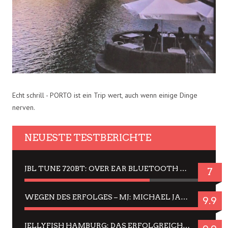
Echt schrill - PORTO ist ein Trip wert, auch wenn einige Dinge
nerven.
NEUESTE TESTBERICHTE
JBL TUNE 720BT: OVER EAR BLUETOOTH KOPFHÖRER UM DIE 50,-€ IM DAUER-TEST
7
WEGEN DES ERFOLGES – MJ: MICHAEL JACKSON MUSICAL IN EINER MATINEE SEHEN
9.9
JELLYFISH HAMBURG: DAS ERFOLGREICHE SOMMER-MENÜ 2025 IN GEFÜHLEN UND BILDERN