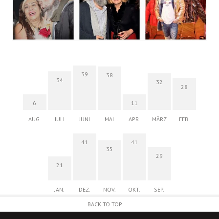
39
38
34
32
28
6
11
AUG.
JULI
JUNI
MAI
APR.
MÄRZ
FEB.
41
41
35
29
21
JAN.
DEZ.
NOV.
OKT.
SEP.
BACK TO TOP