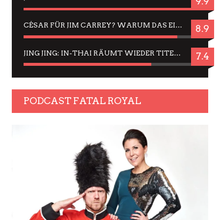
9.9
CÉSAR FÜR JIM CARREY? WARUM DAS EINER DER NERVIGSTEN ACTORS IST UND BLEIBT
8.9
JING JING: IN-THAI RÄUMT WIEDER TITEL AB – EIN ZWEI-STUNDEN-ERLEBNISBERICHT
7.4
PODCAST FATAL ROYAL