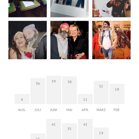
39
38
36
32
28
4
11
AUG.
JULI
JUNI
MAI
APR.
MÄRZ
FEB.
41
41
35
29
21