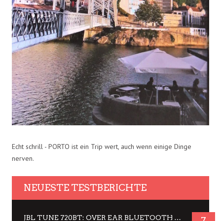
Echt schrill - PORTO ist ein Trip wert, auch wenn einige Dinge
nerven.
NEUESTE TESTBERICHTE
JBL TUNE 720BT: OVER EAR BLUETOOTH KOPFHÖRER UM DIE 50,-€ IM DAUER-TEST
7