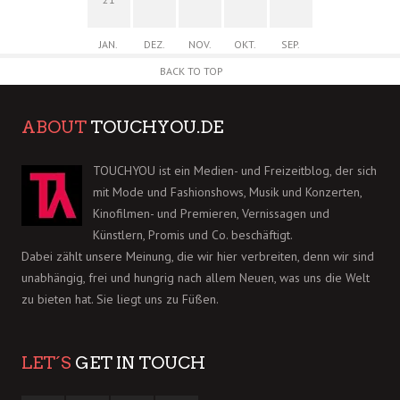
JAN.
DEZ.
NOV.
OKT.
SEP.
BACK TO TOP
ABOUT
TOUCHYOU.DE
TOUCHYOU ist ein Medien- und Freizeitblog, der sich
mit Mode und Fashionshows, Musik und Konzerten,
Kinofilmen- und Premieren, Vernissagen und
Künstlern, Promis und Co. beschäftigt.
Dabei zählt unsere Meinung, die wir hier verbreiten, denn wir sind
unabhängig, frei und hungrig nach allem Neuen, was uns die Welt
zu bieten hat. Sie liegt uns zu Füßen.
LET´S
GET IN TOUCH