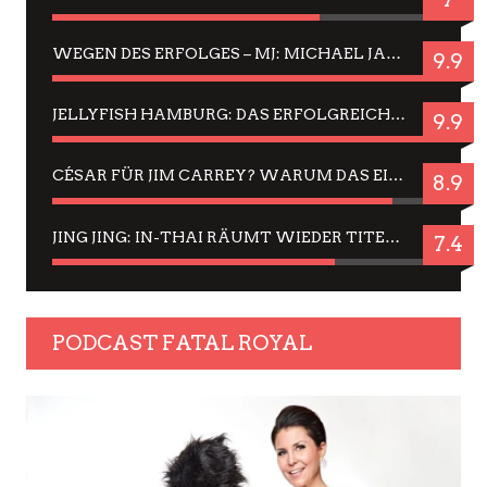
WEGEN DES ERFOLGES – MJ: MICHAEL JACKSON MUSICAL IN EINER MATINEE SEHEN
9.9
JELLYFISH HAMBURG: DAS ERFOLGREICHE SOMMER-MENÜ 2025 IN GEFÜHLEN UND BILDERN
9.9
CÉSAR FÜR JIM CARREY? WARUM DAS EINER DER NERVIGSTEN ACTORS IST UND BLEIBT
8.9
JING JING: IN-THAI RÄUMT WIEDER TITEL AB – EIN ZWEI-STUNDEN-ERLEBNISBERICHT
7.4
PODCAST FATAL ROYAL