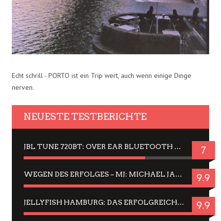
Echt schrill - PORTO ist ein Trip wert, auch wenn einige Dinge
nerven.
NEUESTE TESTBERICHTE
JBL TUNE 720BT: OVER EAR BLUETOOTH KOPFHÖRER UM DIE 50,-€ IM DAUER-TEST
7
WEGEN DES ERFOLGES – MJ: MICHAEL JACKSON MUSICAL IN EINER MATINEE SEHEN
9.9
JELLYFISH HAMBURG: DAS ERFOLGREICHE SOMMER-MENÜ 2025 IN GEFÜHLEN UND BILDERN
9.9