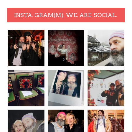
INSTA. GRAM(M). WE. ARE. SOCIAL.