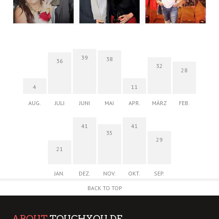
39
38
36
32
28
4
11
AUG.
JULI
JUNI
MAI
APR.
MÄRZ
FEB.
41
41
35
29
21
JAN.
DEZ.
NOV.
OKT.
SEP.
BACK TO TOP
ABOUT
TOUCHYOU.DE