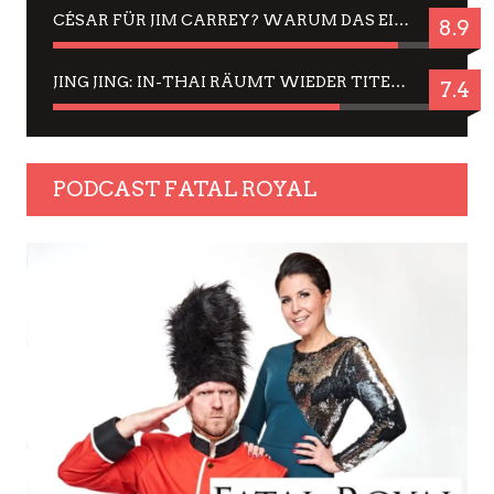
CÉSAR FÜR JIM CARREY? WARUM DAS EINER DER NERVIGSTEN ACTORS IST UND BLEIBT
8.9
JING JING: IN-THAI RÄUMT WIEDER TITEL AB – EIN ZWEI-STUNDEN-ERLEBNISBERICHT
7.4
PODCAST FATAL ROYAL