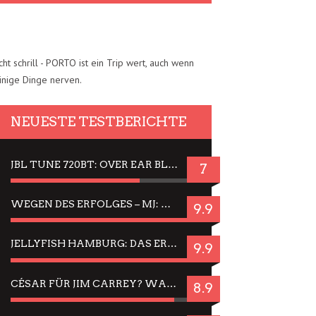
cht schrill - PORTO ist ein Trip wert, auch wenn
inige Dinge nerven.
NEUESTE TESTBERICHTE
JBL TUNE 720BT: OVER EAR BLUETOOTH KOPFHÖRER UM DIE 50,-€ IM DAUER-TEST
7
WEGEN DES ERFOLGES – MJ: MICHAEL JACKSON MUSICAL IN EINER MATINEE SEHEN
9.9
JELLYFISH HAMBURG: DAS ERFOLGREICHE SOMMER-MENÜ 2025 IN GEFÜHLEN UND BILDERN
9.9
CÉSAR FÜR JIM CARREY? WARUM DAS EINER DER NERVIGSTEN ACTORS IST UND BLEIBT
8.9