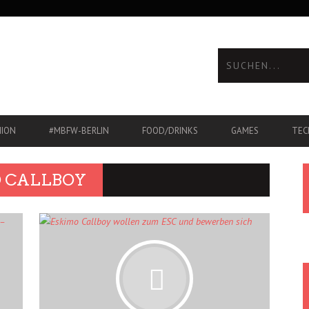
HION
#MBFW-BERLIN
FOOD/DRINKS
GAMES
TEC
O CALLBOY