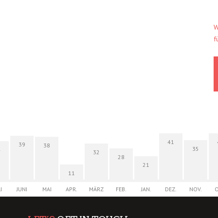
W
f
41
39
38
35
4
32
28
21
11
I
JUNI
MAI
APR.
MÄRZ
FEB.
JAN.
DEZ.
NOV.
O