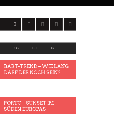
H
CAR
TRIP
ART
BART-TREND – WIE LANG
DARF DER NOCH SEIN?
PORTO – SUNSET IM
SÜDEN EUROPAS