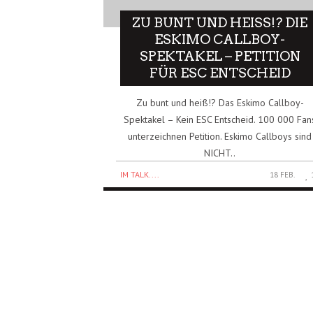
ZU BUNT UND HEISS!? DIE E
SKIMO CALLBOY-S
PEKTAKEL – PETITION F
ÜR ESC ENTSCHEID
Zu bunt und heiß!? Das Eskimo Callboy-
Spektakel – Kein ESC Entscheid. 100 000 Fan
unterzeichnen Petition. Eskimo Callboys sind
NICHT..
IM TALK....
18 FEB.