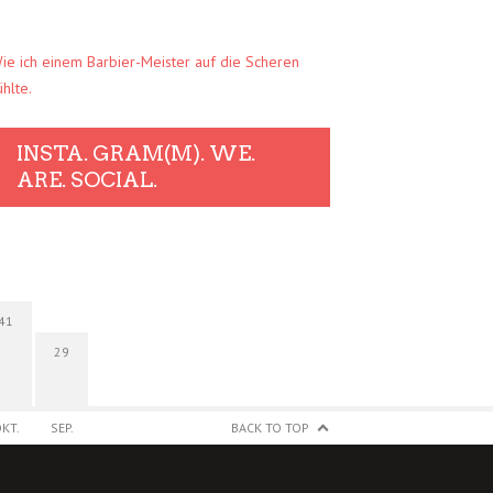
ie ich einem Barbier-Meister auf die Scheren
ühlte.
INSTA. GRAM(M). WE.
ARE. SOCIAL.
41
29
KT.
SEP.
BACK TO TOP