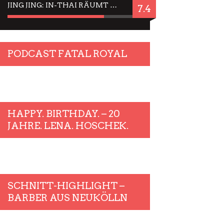
JING JING: IN-THAI RÄUMT WIEDER TITEL AB – EIN ZWEI-STUNDEN-ERLEBNISBERICHT
7.4
PODCAST FATAL ROYAL
HAPPY. BIRTHDAY. – 20
JAHRE. LENA. HOSCHEK.
SCHNITT-HIGHLIGHT –
BARBER AUS NEUKÖLLN