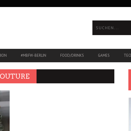
HION
#MBFW-BERLIN
FOOD/DRINKS
GAMES
TEC
COUTURE