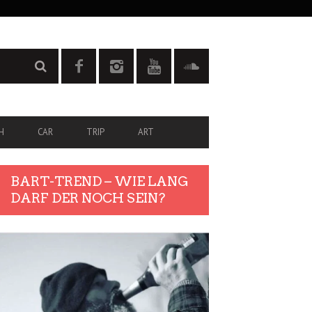
H
CAR
TRIP
ART
BART-TREND – WIE LANG
DARF DER NOCH SEIN?