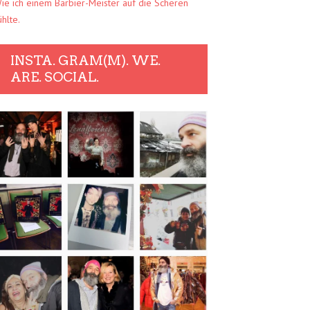
ie ich einem Barbier-Meister auf die Scheren
ühlte.
INSTA. GRAM(M). WE.
ARE. SOCIAL.