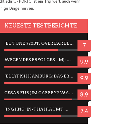
cht schrill - PORTO ist ein Trip wert, auch wenn
inige Dinge nerven.
NEUESTE TESTBERICHTE
JBL TUNE 720BT: OVER EAR BLUETOOTH KOPFHÖRER UM DIE 50,-€ IM DAUER-TEST
7
WEGEN DES ERFOLGES – MJ: MICHAEL JACKSON MUSICAL IN EINER MATINEE SEHEN
9.9
JELLYFISH HAMBURG: DAS ERFOLGREICHE SOMMER-MENÜ 2025 IN GEFÜHLEN UND BILDERN
9.9
CÉSAR FÜR JIM CARREY? WARUM DAS EINER DER NERVIGSTEN ACTORS IST UND BLEIBT
8.9
JING JING: IN-THAI RÄUMT WIEDER TITEL AB – EIN ZWEI-STUNDEN-ERLEBNISBERICHT
7.4