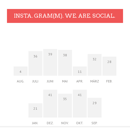
INSTA. GRAM(M). WE. ARE. SOCIAL.
39
38
36
32
28
4
11
AUG.
JULI
JUNI
MAI
APR.
MÄRZ
FEB.
41
41
35
29
21
JAN.
DEZ.
NOV.
OKT.
SEP.