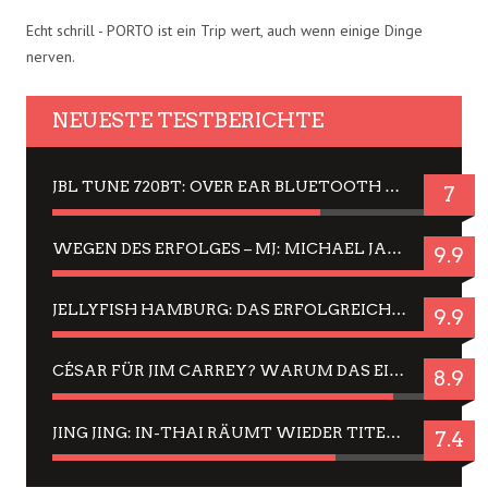
Echt schrill - PORTO ist ein Trip wert, auch wenn einige Dinge
nerven.
NEUESTE TESTBERICHTE
JBL TUNE 720BT: OVER EAR BLUETOOTH KOPFHÖRER UM DIE 50,-€ IM DAUER-TEST
7
WEGEN DES ERFOLGES – MJ: MICHAEL JACKSON MUSICAL IN EINER MATINEE SEHEN
9.9
JELLYFISH HAMBURG: DAS ERFOLGREICHE SOMMER-MENÜ 2025 IN GEFÜHLEN UND BILDERN
9.9
CÉSAR FÜR JIM CARREY? WARUM DAS EINER DER NERVIGSTEN ACTORS IST UND BLEIBT
8.9
JING JING: IN-THAI RÄUMT WIEDER TITEL AB – EIN ZWEI-STUNDEN-ERLEBNISBERICHT
7.4