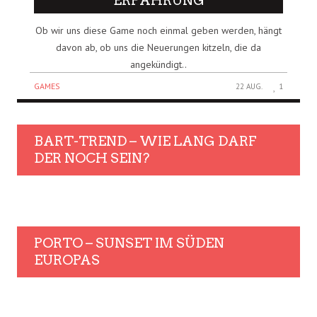
ERFAHRUNG
Ob wir uns diese Game noch einmal geben werden, hängt
davon ab, ob uns die Neuerungen kitzeln, die da
angekündigt..
GAMES
22 AUG.
1
BART-TREND – WIE LANG DARF
DER NOCH SEIN?
PORTO – SUNSET IM SÜDEN
EUROPAS