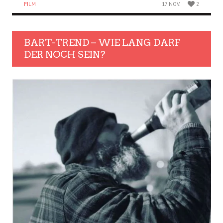
FILM
17 NOV.
2
BART-TREND – WIE LANG DARF
DER NOCH SEIN?