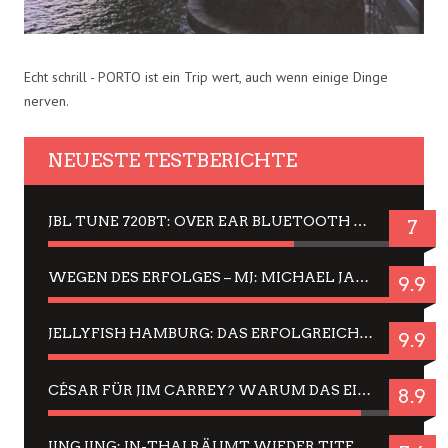
Echt schrill - PORTO ist ein Trip wert, auch wenn einige Dinge
nerven.
NEUESTE TESTBERICHTE
JBL TUNE 720BT: OVER EAR BLUETOOTH KOPFHÖRER UM DIE 50,-€ IM DAUER-TEST
7
WEGEN DES ERFOLGES – MJ: MICHAEL JACKSON MUSICAL IN EINER MATINEE SEHEN
9.9
JELLYFISH HAMBURG: DAS ERFOLGREICHE SOMMER-MENÜ 2025 IN GEFÜHLEN UND BILDERN
9.9
CÉSAR FÜR JIM CARREY? WARUM DAS EINER DER NERVIGSTEN ACTORS IST UND BLEIBT
8.9
JING JING: IN-THAI RÄUMT WIEDER TITEL AB – EIN ZWEI-STUNDEN-ERLEBNISBERICHT