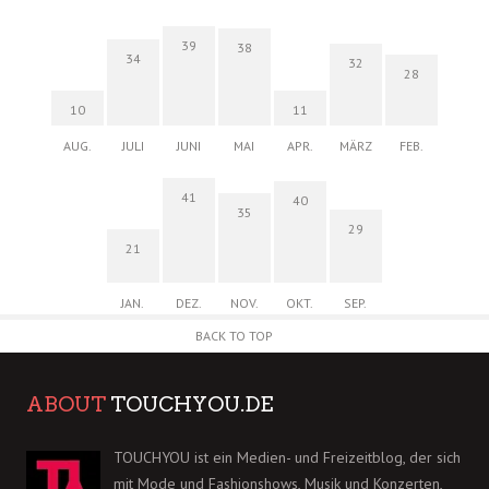
39
38
34
32
28
10
11
AUG.
JULI
JUNI
MAI
APR.
MÄRZ
FEB.
41
40
35
29
21
JAN.
DEZ.
NOV.
OKT.
SEP.
BACK TO TOP
ABOUT
TOUCHYOU.DE
TOUCHYOU ist ein Medien- und Freizeitblog, der sich
mit Mode und Fashionshows, Musik und Konzerten,