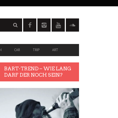
H
CAR
TRIP
ART
BART-TREND – WIE LANG
DARF DER NOCH SEIN?