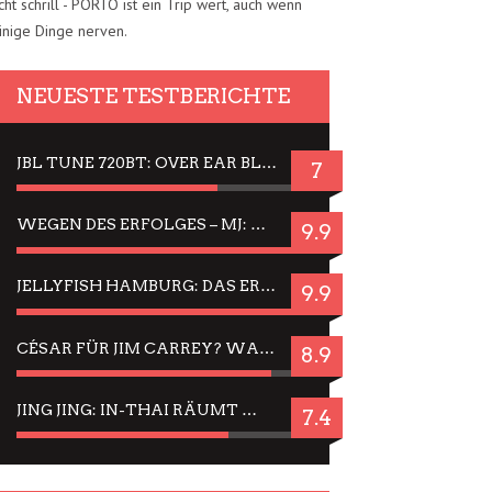
cht schrill - PORTO ist ein Trip wert, auch wenn
inige Dinge nerven.
NEUESTE TESTBERICHTE
JBL TUNE 720BT: OVER EAR BLUETOOTH KOPFHÖRER UM DIE 50,-€ IM DAUER-TEST
7
WEGEN DES ERFOLGES – MJ: MICHAEL JACKSON MUSICAL IN EINER MATINEE SEHEN
9.9
JELLYFISH HAMBURG: DAS ERFOLGREICHE SOMMER-MENÜ 2025 IN GEFÜHLEN UND BILDERN
9.9
CÉSAR FÜR JIM CARREY? WARUM DAS EINER DER NERVIGSTEN ACTORS IST UND BLEIBT
8.9
JING JING: IN-THAI RÄUMT WIEDER TITEL AB – EIN ZWEI-STUNDEN-ERLEBNISBERICHT
7.4