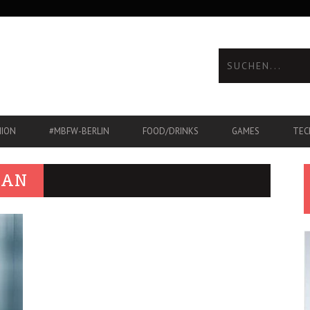
HION
#MBFW-BERLIN
FOOD/DRINKS
GAMES
TEC
MAN