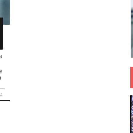
d
m
d
11