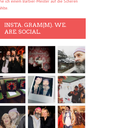
ie ich einem Barbier-Meister auf die Scheren
ühlte.
INSTA. GRAM(M). WE.
ARE. SOCIAL.