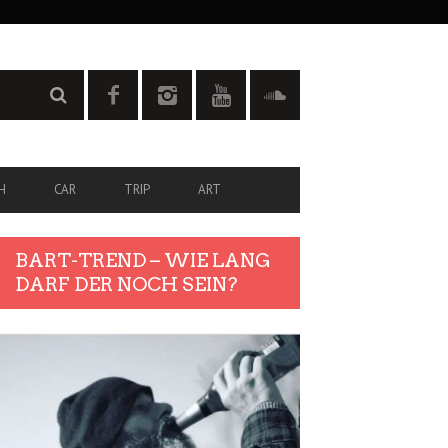
H
CAR
TRIP
ART
BART-TREND – WIE LANG
DARF DER NOCH SEIN?