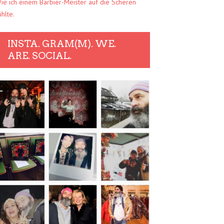
ie ich einem Barbier-Meister auf die Scheren
ühlte.
INSTA. GRAM(M). WE.
ARE. SOCIAL.