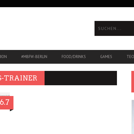
HION
#MBFW-BERLIN
FOOD/DRINKS
GAMES
TEC
S-TRAINER
6.7