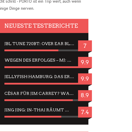
cht schrill - PORTO ist ein Trip wert, auch wenn
inige Dinge nerven.
NEUESTE TESTBERICHTE
JBL TUNE 720BT: OVER EAR BLUETOOTH KOPFHÖRER UM DIE 50,-€ IM DAUER-TEST
7
WEGEN DES ERFOLGES – MJ: MICHAEL JACKSON MUSICAL IN EINER MATINEE SEHEN
9.9
JELLYFISH HAMBURG: DAS ERFOLGREICHE SOMMER-MENÜ 2025 IN GEFÜHLEN UND BILDERN
9.9
CÉSAR FÜR JIM CARREY? WARUM DAS EINER DER NERVIGSTEN ACTORS IST UND BLEIBT
8.9
JING JING: IN-THAI RÄUMT WIEDER TITEL AB – EIN ZWEI-STUNDEN-ERLEBNISBERICHT
7.4