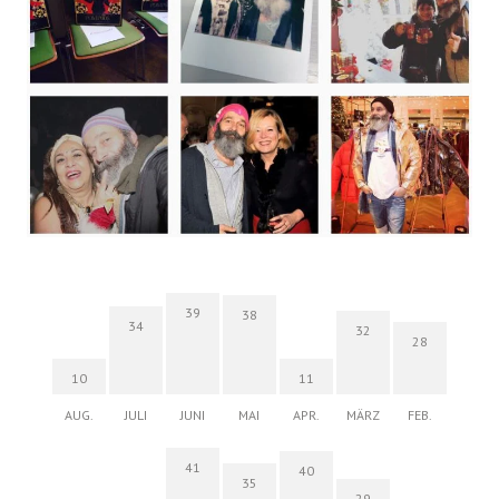
39
38
34
32
28
10
11
AUG.
JULI
JUNI
MAI
APR.
MÄRZ
FEB.
41
40
35
29