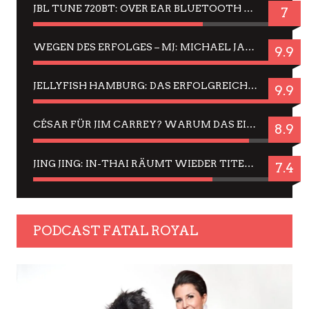
JBL TUNE 720BT: OVER EAR BLUETOOTH KOPFHÖRER UM DIE 50,-€ IM DAUER-TEST
7
WEGEN DES ERFOLGES – MJ: MICHAEL JACKSON MUSICAL IN EINER MATINEE SEHEN
9.9
JELLYFISH HAMBURG: DAS ERFOLGREICHE SOMMER-MENÜ 2025 IN GEFÜHLEN UND BILDERN
9.9
CÉSAR FÜR JIM CARREY? WARUM DAS EINER DER NERVIGSTEN ACTORS IST UND BLEIBT
8.9
JING JING: IN-THAI RÄUMT WIEDER TITEL AB – EIN ZWEI-STUNDEN-ERLEBNISBERICHT
7.4
PODCAST FATAL ROYAL