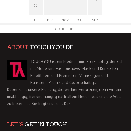
21
JAN.
DEZ.
NOV.
OKT.
SEP.
BACK TO TOP
ABOUT
TOUCHYOU.DE
TOUCHYOU ist ein Medien- und Freizeitblog, der sich
mit Mode und Fashionshows, Musik und Konzerten,
Kinofilmen- und Premieren, Vernissagen und
Künstlern, Promis und Co. beschäftigt.
Dabei zählt unsere Meinung, die wir hier verbreiten, denn wir sind
unabhängig, frei und hungrig nach allem Neuen, was uns die Welt
zu bieten hat. Sie liegt uns zu Füßen.
LET´S
GET IN TOUCH