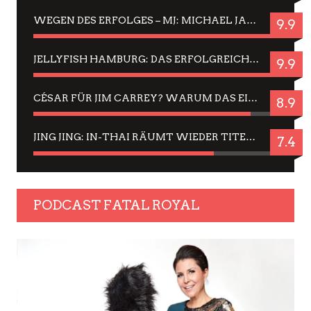
WEGEN DES ERFOLGES – MJ: MICHAEL JACKSON MUSICAL IN EINER MATINEE SEHEN
9.9
JELLYFISH HAMBURG: DAS ERFOLGREICHE SOMMER-MENÜ 2025 IN GEFÜHLEN UND BILDERN
9.9
CÉSAR FÜR JIM CARREY? WARUM DAS EINER DER NERVIGSTEN ACTORS IST UND BLEIBT
8.9
JING JING: IN-THAI RÄUMT WIEDER TITEL AB – EIN ZWEI-STUNDEN-ERLEBNISBERICHT
7.4
PODCAST FATAL ROYAL