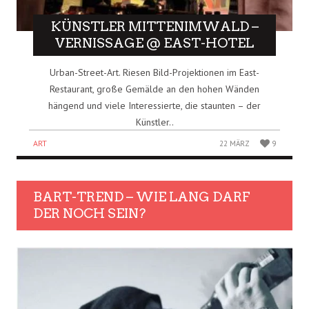
KÜNSTLER MITTENIMWALD –
VERNISSAGE @ EAST-HOTEL
Urban-Street-Art. Riesen Bild-Projektionen im East-
Restaurant, große Gemälde an den hohen Wänden
hängend und viele Interessierte, die staunten – der
Künstler..
ART
22 MÄRZ
9
BART-TREND – WIE LANG DARF
DER NOCH SEIN?