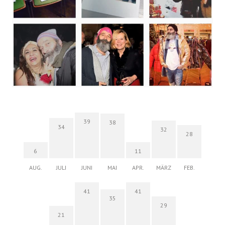
39
38
34
32
28
6
11
AUG.
JULI
JUNI
MAI
APR.
MÄRZ
FEB.
41
41
35
29
21