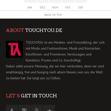
JAN.
DEZ.
NOV.
OKT.
SEP.
BACK TO TOP
ABOUT
TOUCHYOU.DE
TOUCHYOU ist ein Medien- und Freizeitblog, der sich
mit Mode und Fashionshows, Musik und Konzerten,
Kinofilmen- und Premieren, Vernissagen und
Künstlern, Promis und Co. beschäftigt.
Dabei zählt unsere Meinung, die wir hier verbreiten, denn wir sind
unabhängig, frei und hungrig nach allem Neuen, was uns die Welt
zu bieten hat. Sie liegt uns zu Füßen.
LET´S
GET IN TOUCH