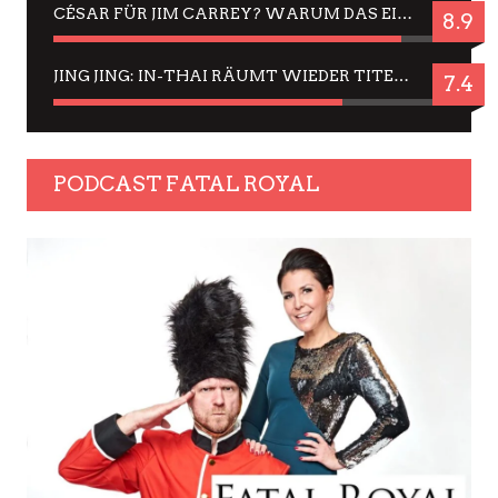
CÉSAR FÜR JIM CARREY? WARUM DAS EINER DER NERVIGSTEN ACTORS IST UND BLEIBT
8.9
JING JING: IN-THAI RÄUMT WIEDER TITEL AB – EIN ZWEI-STUNDEN-ERLEBNISBERICHT
7.4
PODCAST FATAL ROYAL