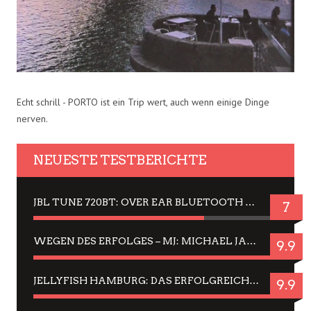
Echt schrill - PORTO ist ein Trip wert, auch wenn einige Dinge
nerven.
NEUESTE TESTBERICHTE
JBL TUNE 720BT: OVER EAR BLUETOOTH KOPFHÖRER UM DIE 50,-€ IM DAUER-TEST
7
WEGEN DES ERFOLGES – MJ: MICHAEL JACKSON MUSICAL IN EINER MATINEE SEHEN
9.9
JELLYFISH HAMBURG: DAS ERFOLGREICHE SOMMER-MENÜ 2025 IN GEFÜHLEN UND BILDERN
9.9