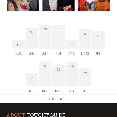
39
38
34
32
28
10
11
AUG.
JULI
JUNI
MAI
APR.
MÄRZ
FEB.
41
40
35
29
21
JAN.
DEZ.
NOV.
OKT.
SEP.
BACK TO TOP
ABOUT
TOUCHYOU.DE