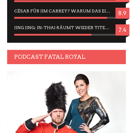
CÉSAR FÜR JIM CARREY? WARUM DAS EINER DER NERVIGSTEN ACTORS IST UND BLEIBT
8.9
JING JING: IN-THAI RÄUMT WIEDER TITEL AB – EIN ZWEI-STUNDEN-ERLEBNISBERICHT
7.4
PODCAST FATAL ROYAL