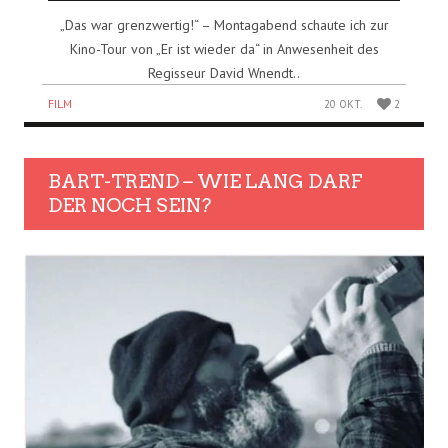
„Das war grenzwertig!“ – Montagabend schaute ich zur
Kino-Tour von „Er ist wieder da“ in Anwesenheit des
Regisseur David Wnendt..
FILM
20 OKT.
2
BART-TREND – WIE LANG DARF
DER NOCH SEIN?