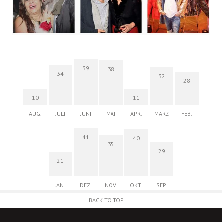
39
38
34
32
28
10
11
AUG.
JULI
JUNI
MAI
APR.
MÄRZ
FEB.
41
40
35
29
21
JAN.
DEZ.
NOV.
OKT.
SEP.
BACK TO TOP