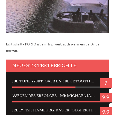
Echt schrill - PORTO ist ein Trip wert, auch wenn einige Dinge
nerven.
NEUESTE TESTBERICHTE
JBL TUNE 720BT: OVER EAR BLUETOOTH KOPFHÖRER UM DIE 50,-€ IM DAUER-TEST
7
WEGEN DES ERFOLGES – MJ: MICHAEL JACKSON MUSICAL IN EINER MATINEE SEHEN
9.9
JELLYFISH HAMBURG: DAS ERFOLGREICHE SOMMER-MENÜ 2025 IN GEFÜHLEN UND BILDERN
9.9