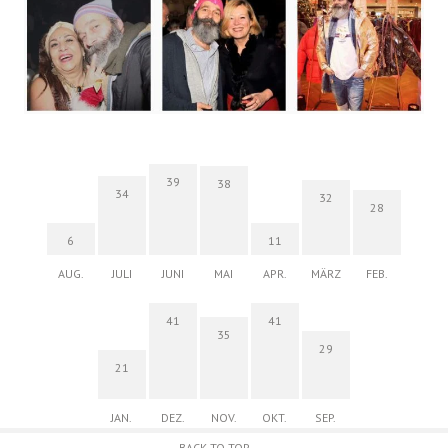
39
38
34
32
28
6
11
AUG.
JULI
JUNI
MAI
APR.
MÄRZ
FEB.
41
41
35
29
21
JAN.
DEZ.
NOV.
OKT.
SEP.
BACK TO TOP