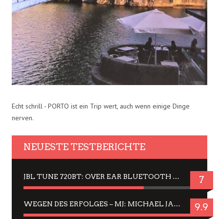
Echt schrill - PORTO ist ein Trip wert, auch wenn einige Dinge
nerven.
NEUESTE TESTBERICHTE
JBL TUNE 720BT: OVER EAR BLUETOOTH KOPFHÖRER UM DIE 50,-€ IM DAUER-TEST
7
WEGEN DES ERFOLGES – MJ: MICHAEL JACKSON MUSICAL IN EINER MATINEE SEHEN
9.9