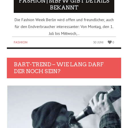
FASHION | MBFW GIBT DETAILS
BEKANNT
Die Fashion Week Berlin wird offen und freundlicher, auch
für den Endverbraucher interessanter: Von Montag, den 1.
Juli bis Mittwoch,..
FASHION
30 JUNI
0
BART-TREND – WIE LANG DARF
DER NOCH SEIN?