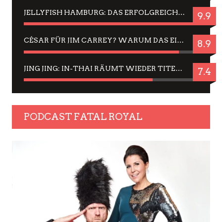
JELLYFISH HAMBURG: DAS ERFOLGREICHE SOMMER-MENÜ 2025 IN GEFÜHLEN UND BILDERN
9.9
CÉSAR FÜR JIM CARREY? WARUM DAS EINER DER NERVIGSTEN ACTORS IST UND BLEIBT
8.9
JING JING: IN-THAI RÄUMT WIEDER TITEL AB – EIN ZWEI-STUNDEN-ERLEBNISBERICHT
7.4
PODCAST FATAL ROYAL