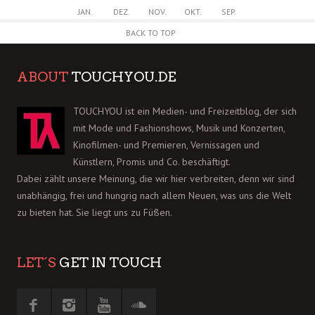
JAN.
DEZ.
NOV.
OKT.
SEP.
BACK TO TOP
ABOUT
TOUCHYOU.DE
TOUCHYOU ist ein Medien- und Freizeitblog, der sich
mit Mode und Fashionshows, Musik und Konzerten,
Kinofilmen- und Premieren, Vernissagen und
Künstlern, Promis und Co. beschäftigt.
Dabei zählt unsere Meinung, die wir hier verbreiten, denn wir sind
unabhängig, frei und hungrig nach allem Neuen, was uns die Welt
zu bieten hat. Sie liegt uns zu Füßen.
LET´S
GET IN TOUCH