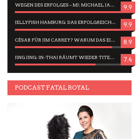
WEGEN DES ERFOLGES – MJ: MICHAEL JACKSON MUSICAL IN EINER MATINEE SEHEN
9.9
JELLYFISH HAMBURG: DAS ERFOLGREICHE SOMMER-MENÜ 2025 IN GEFÜHLEN UND BILDERN
9.9
CÉSAR FÜR JIM CARREY? WARUM DAS EINER DER NERVIGSTEN ACTORS IST UND BLEIBT
8.9
JING JING: IN-THAI RÄUMT WIEDER TITEL AB – EIN ZWEI-STUNDEN-ERLEBNISBERICHT
7.4
PODCAST FATAL ROYAL