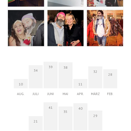
39
38
34
32
28
10
11
AUG.
JULI
JUNI
MAI
APR.
MÄRZ
FEB.
41
40
35
29
21