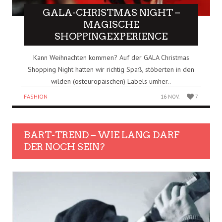
GALA-CHRISTMAS NIGHT –
MAGISCHE
SHOPPINGEXPERIENCE
Kann Weihnachten kommen? Auf der GALA Christmas
Shopping Night hatten wir richtig Spaß, stöberten in den
wilden (osteuropäischen) Labels umher..
FASHION
16 NOV.
7
BART-TREND – WIE LANG DARF
DER NOCH SEIN?