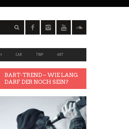
H
CAR
TRIP
ART
BART-TREND – WIE LANG
DARF DER NOCH SEIN?