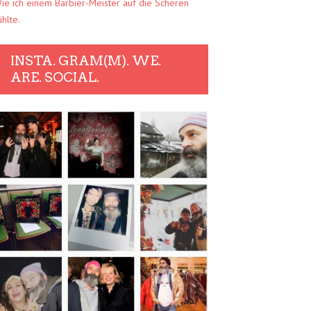
ie ich einem Barbier-Meister auf die Scheren
ühlte.
INSTA. GRAM(M). WE.
ARE. SOCIAL.