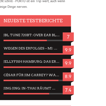
cht schrill - PORTO ist ein Trip wert, auch wenn
inige Dinge nerven.
NEUESTE TESTBERICHTE
JBL TUNE 720BT: OVER EAR BLUETOOTH KOPFHÖRER UM DIE 50,-€ IM DAUER-TEST
7
WEGEN DES ERFOLGES – MJ: MICHAEL JACKSON MUSICAL IN EINER MATINEE SEHEN
9.9
JELLYFISH HAMBURG: DAS ERFOLGREICHE SOMMER-MENÜ 2025 IN GEFÜHLEN UND BILDERN
9.9
CÉSAR FÜR JIM CARREY? WARUM DAS EINER DER NERVIGSTEN ACTORS IST UND BLEIBT
8.9
JING JING: IN-THAI RÄUMT WIEDER TITEL AB – EIN ZWEI-STUNDEN-ERLEBNISBERICHT
7.4