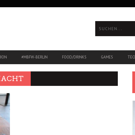
HION
#MBFW-BERLIN
FOOD/DRINKS
GAMES
TEC
HACHT