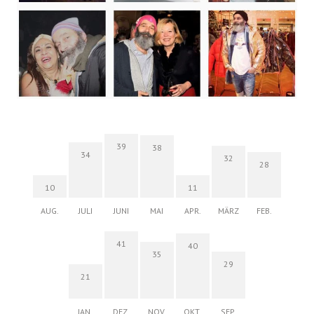
39
38
34
32
28
10
11
AUG.
JULI
JUNI
MAI
APR.
MÄRZ
FEB.
41
40
35
29
21
JAN.
DEZ.
NOV.
OKT.
SEP.