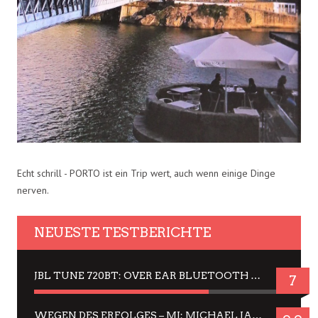
Echt schrill - PORTO ist ein Trip wert, auch wenn einige Dinge
nerven.
NEUESTE TESTBERICHTE
JBL TUNE 720BT: OVER EAR BLUETOOTH KOPFHÖRER UM DIE 50,-€ IM DAUER-TEST
7
WEGEN DES ERFOLGES – MJ: MICHAEL JACKSON MUSICAL IN EINER MATINEE SEHEN