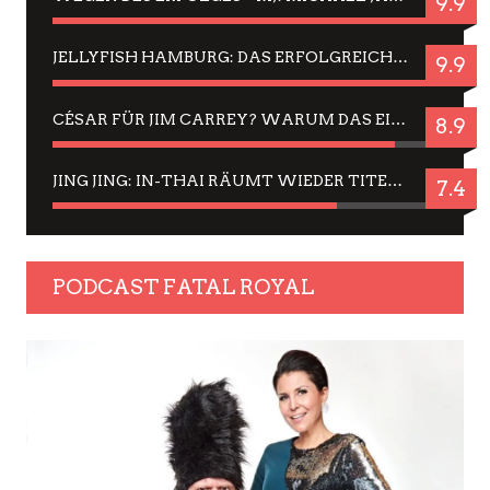
9.9
JELLYFISH HAMBURG: DAS ERFOLGREICHE SOMMER-MENÜ 2025 IN GEFÜHLEN UND BILDERN
9.9
CÉSAR FÜR JIM CARREY? WARUM DAS EINER DER NERVIGSTEN ACTORS IST UND BLEIBT
8.9
JING JING: IN-THAI RÄUMT WIEDER TITEL AB – EIN ZWEI-STUNDEN-ERLEBNISBERICHT
7.4
PODCAST FATAL ROYAL