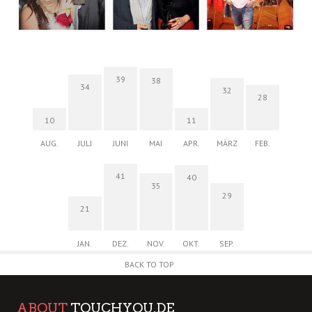
39
38
34
32
28
10
11
AUG.
JULI
JUNI
MAI
APR.
MÄRZ
FEB.
41
40
35
29
21
JAN.
DEZ.
NOV.
OKT.
SEP.
BACK TO TOP
ABOUT
TOUCHYOU.DE