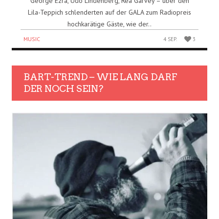
George Ezra, Udo Lindenberg, Rea Garvey – über den
Lila-Teppich schlenderten auf der GALA zum Radiopreis
hochkarätige Gäste, wie der..
MUSIC
4 SEP.
3
BART-TREND – WIE LANG DARF
DER NOCH SEIN?