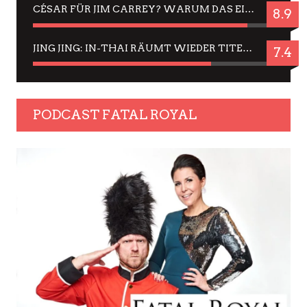
CÉSAR FÜR JIM CARREY? WARUM DAS EINER DER NERVIGSTEN ACTORS IST UND BLEIBT
8.9
JING JING: IN-THAI RÄUMT WIEDER TITEL AB – EIN ZWEI-STUNDEN-ERLEBNISBERICHT
7.4
PODCAST FATAL ROYAL