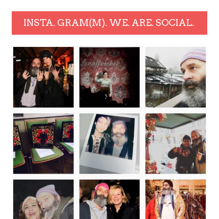
INSTA. GRAM(M). WE. ARE. SOCIAL.