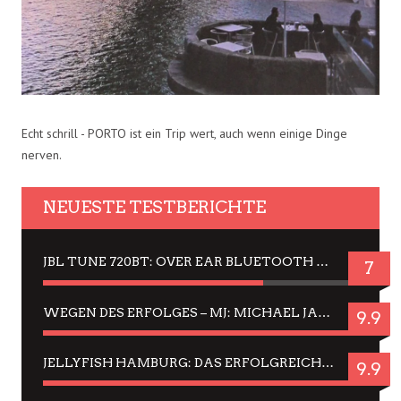
Echt schrill - PORTO ist ein Trip wert, auch wenn einige Dinge
nerven.
NEUESTE TESTBERICHTE
JBL TUNE 720BT: OVER EAR BLUETOOTH KOPFHÖRER UM DIE 50,-€ IM DAUER-TEST
7
WEGEN DES ERFOLGES – MJ: MICHAEL JACKSON MUSICAL IN EINER MATINEE SEHEN
9.9
JELLYFISH HAMBURG: DAS ERFOLGREICHE SOMMER-MENÜ 2025 IN GEFÜHLEN UND BILDERN
9.9