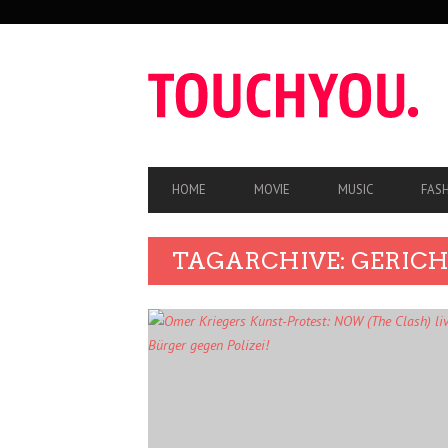
SEKUNDÄRE
NAVIGATION
HAUPT-
HOME
MOVIE
MUSIC
FAS
NAVIGATION
TAGARCHIVE: GERIC