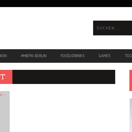
HION
#MBFW-BERLIN
FOOD/DRINKS
GAMES
TEC
HT