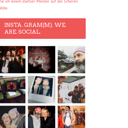
ie ich einem Barbier-Meister auf die Scheren
ühlte.
INSTA. GRAM(M). WE.
ARE. SOCIAL.