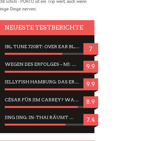
cht schrill - PORTO ist ein Trip wert, auch wenn
inige Dinge nerven.
NEUESTE TESTBERICHTE
JBL TUNE 720BT: OVER EAR BLUETOOTH KOPFHÖRER UM DIE 50,-€ IM DAUER-TEST
7
WEGEN DES ERFOLGES – MJ: MICHAEL JACKSON MUSICAL IN EINER MATINEE SEHEN
9.9
JELLYFISH HAMBURG: DAS ERFOLGREICHE SOMMER-MENÜ 2025 IN GEFÜHLEN UND BILDERN
9.9
CÉSAR FÜR JIM CARREY? WARUM DAS EINER DER NERVIGSTEN ACTORS IST UND BLEIBT
8.9
JING JING: IN-THAI RÄUMT WIEDER TITEL AB – EIN ZWEI-STUNDEN-ERLEBNISBERICHT
7.4