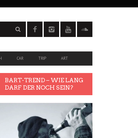
H
CAR
TRIP
ART
BART-TREND – WIE LANG
DARF DER NOCH SEIN?