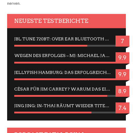
nerven.
NEUESTE TESTBERICHTE
JBL TUNE 720BT: OVER EAR BLUETOOTH KOPFHÖRER UM DIE 50,-€ IM DAUER-TEST
7
WEGEN DES ERFOLGES – MJ: MICHAEL JACKSON MUSICAL IN EINER MATINEE SEHEN
9.9
JELLYFISH HAMBURG: DAS ERFOLGREICHE SOMMER-MENÜ 2025 IN GEFÜHLEN UND BILDERN
9.9
CÉSAR FÜR JIM CARREY? WARUM DAS EINER DER NERVIGSTEN ACTORS IST UND BLEIBT
8.9
JING JING: IN-THAI RÄUMT WIEDER TITEL AB – EIN ZWEI-STUNDEN-ERLEBNISBERICHT
7.4