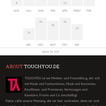
6
11
AUG.
JULI
JUNI
MAI
APR.
MÄRZ
FEB.
41
41
35
29
21
JAN.
DEZ.
NOV.
OKT.
SEP.
BACK TO TOP
ABOUT
TOUCHYOU.DE
TOUCHYOU ist ein Medien- und Freizeitblog, der sich
mit Mode und Fashionshows, Musik und Konzerten,
Kinofilmen- und Premieren, Vernissagen und
Künstlern, Promis und Co. beschäftigt.
Dabei zählt unsere Meinung, die wir hier verbreiten, denn wir sind