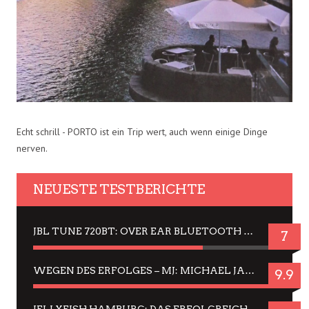
Echt schrill - PORTO ist ein Trip wert, auch wenn einige Dinge
nerven.
NEUESTE TESTBERICHTE
JBL TUNE 720BT: OVER EAR BLUETOOTH KOPFHÖRER UM DIE 50,-€ IM DAUER-TEST
7
WEGEN DES ERFOLGES – MJ: MICHAEL JACKSON MUSICAL IN EINER MATINEE SEHEN
9.9
JELLYFISH HAMBURG: DAS ERFOLGREICHE SOMMER-MENÜ 2025 IN GEFÜHLEN UND BILDERN