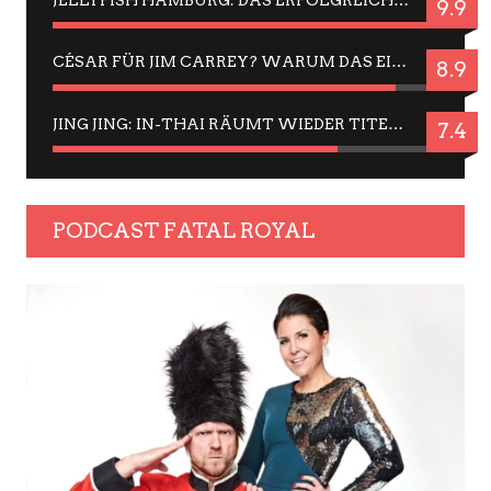
9.9
CÉSAR FÜR JIM CARREY? WARUM DAS EINER DER NERVIGSTEN ACTORS IST UND BLEIBT
8.9
JING JING: IN-THAI RÄUMT WIEDER TITEL AB – EIN ZWEI-STUNDEN-ERLEBNISBERICHT
7.4
PODCAST FATAL ROYAL