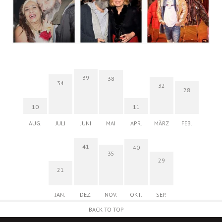
39
38
34
32
28
10
11
AUG.
JULI
JUNI
MAI
APR.
MÄRZ
FEB.
41
40
35
29
21
JAN.
DEZ.
NOV.
OKT.
SEP.
BACK TO TOP