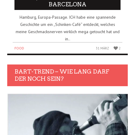
BARCELONA
Hamburg, Europa-Passage. ICH habe eine spannende
Geschichte um ein „Schinken-Café“ entdeckt, welches
meine Geschmacksnerven wirklich mega getoucht hat und
in..
FOOD
31 MÄRZ
2
BART-TREND – WIE LANG DARF
DER NOCH SEIN?