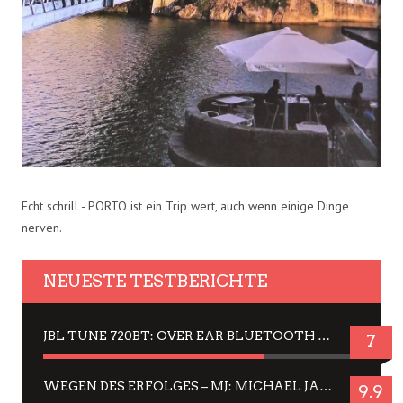
Echt schrill - PORTO ist ein Trip wert, auch wenn einige Dinge
nerven.
NEUESTE TESTBERICHTE
JBL TUNE 720BT: OVER EAR BLUETOOTH KOPFHÖRER UM DIE 50,-€ IM DAUER-TEST
7
WEGEN DES ERFOLGES – MJ: MICHAEL JACKSON MUSICAL IN EINER MATINEE SEHEN
9.9