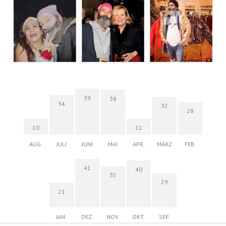
39
38
34
32
28
10
11
AUG.
JULI
JUNI
MAI
APR.
MÄRZ
FEB.
41
40
35
29
21
JAN.
DEZ.
NOV.
OKT.
SEP.