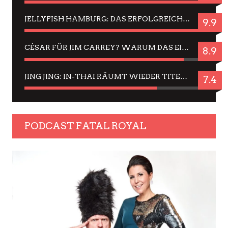
JELLYFISH HAMBURG: DAS ERFOLGREICHE SOMMER-MENÜ 2025 IN GEFÜHLEN UND BILDERN
9.9
CÉSAR FÜR JIM CARREY? WARUM DAS EINER DER NERVIGSTEN ACTORS IST UND BLEIBT
8.9
JING JING: IN-THAI RÄUMT WIEDER TITEL AB – EIN ZWEI-STUNDEN-ERLEBNISBERICHT
7.4
PODCAST FATAL ROYAL