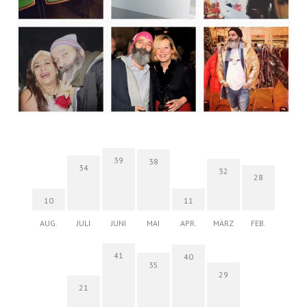
39
38
34
32
28
10
11
AUG.
JULI
JUNI
MAI
APR.
MÄRZ
FEB.
41
40
35
29
21