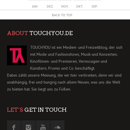
JAN.
DEZ.
NOV.
OKT.
SEP.
BACK TO TOP
ABOUT
TOUCHYOU.DE
TOUCHYOU ist ein Medien- und Freizeitblog, der sich
mit Mode und Fashionshows, Musik und Konzerten,
Kinofilmen- und Premieren, Vernissagen und
Künstlern, Promis und Co. beschäftigt.
Dabei zählt unsere Meinung, die wir hier verbreiten, denn wir sind
unabhängig, frei und hungrig nach allem Neuen, was uns die Welt
zu bieten hat. Sie liegt uns zu Füßen.
LET´S
GET IN TOUCH