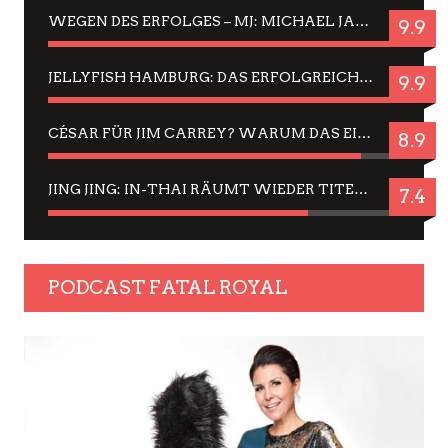
WEGEN DES ERFOLGES – MJ: MICHAEL JACKSON MUSICAL IN EINER MATINEE SEHEN
9.9
JELLYFISH HAMBURG: DAS ERFOLGREICHE SOMMER-MENÜ 2025 IN GEFÜHLEN UND BILDERN
9.9
CÉSAR FÜR JIM CARREY? WARUM DAS EINER DER NERVIGSTEN ACTORS IST UND BLEIBT
8.9
JING JING: IN-THAI RÄUMT WIEDER TITEL AB – EIN ZWEI-STUNDEN-ERLEBNISBERICHT
7.4
PODCAST FATAL ROYAL