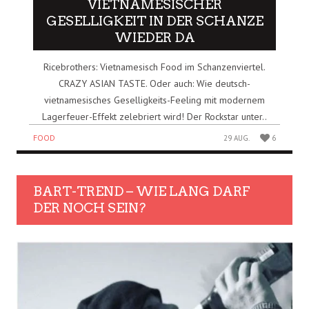
VIETNAMESISCHER
GESELLIGKEIT IN DER SCHANZE
WIEDER DA
Ricebrothers: Vietnamesisch Food im Schanzenviertel.
CRAZY ASIAN TASTE. Oder auch: Wie deutsch-
vietnamesisches Geselligkeits-Feeling mit modernem
Lagerfeuer-Effekt zelebriert wird! Der Rockstar unter..
FOOD
29 AUG.
6
BART-TREND – WIE LANG DARF
DER NOCH SEIN?