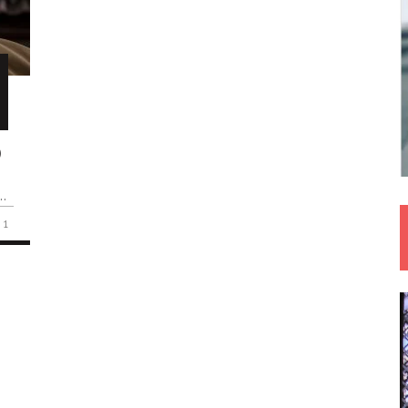
)
..
1