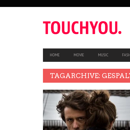
SEKUNDÄRE
NAVIGATION
HAUPT-
HOME
MOVIE
MUSIC
FAS
NAVIGATION
TAGARCHIVE: GESPAL