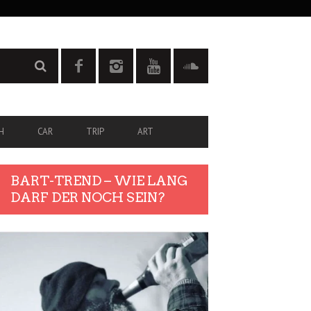
H
CAR
TRIP
ART
BART-TREND – WIE LANG
DARF DER NOCH SEIN?