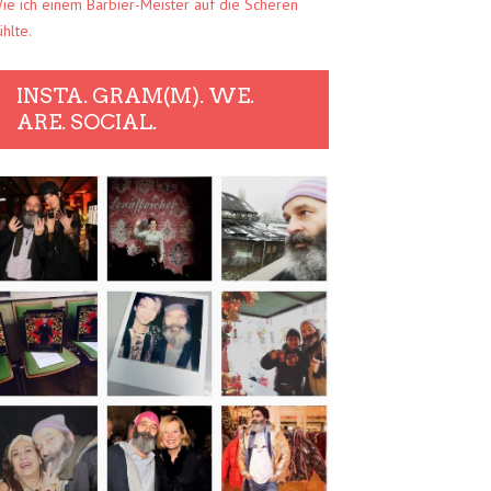
ie ich einem Barbier-Meister auf die Scheren
ühlte.
INSTA. GRAM(M). WE.
ARE. SOCIAL.