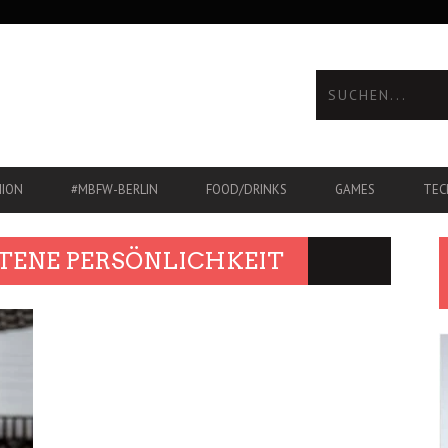
HION
#MBFW-BERLIN
FOOD/DRINKS
GAMES
TEC
TENE PERSÖNLICHKEIT