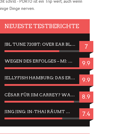
cht schrill - PORTO ist ein Trip wert, auch wenn
inige Dinge nerven.
NEUESTE TESTBERICHTE
JBL TUNE 720BT: OVER EAR BLUETOOTH KOPFHÖRER UM DIE 50,-€ IM DAUER-TEST
7
WEGEN DES ERFOLGES – MJ: MICHAEL JACKSON MUSICAL IN EINER MATINEE SEHEN
9.9
JELLYFISH HAMBURG: DAS ERFOLGREICHE SOMMER-MENÜ 2025 IN GEFÜHLEN UND BILDERN
9.9
CÉSAR FÜR JIM CARREY? WARUM DAS EINER DER NERVIGSTEN ACTORS IST UND BLEIBT
8.9
JING JING: IN-THAI RÄUMT WIEDER TITEL AB – EIN ZWEI-STUNDEN-ERLEBNISBERICHT
7.4