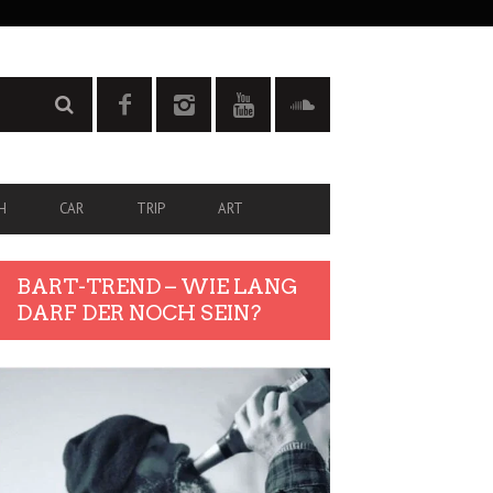
H
CAR
TRIP
ART
BART-TREND – WIE LANG
DARF DER NOCH SEIN?