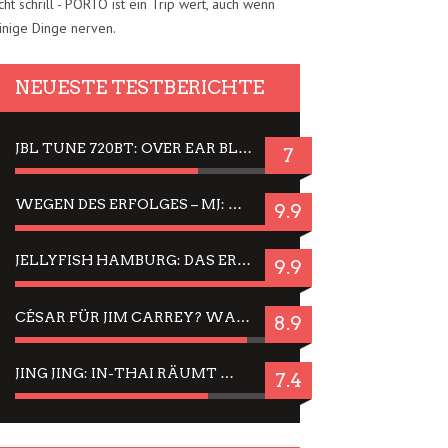
cht schrill - PORTO ist ein Trip wert, auch wenn
inige Dinge nerven.
NEUESTE TESTBERICHTE
JBL TUNE 720BT: OVER EAR BLUETOOTH KOPFHÖRER UM DIE 50,-€ IM DAUER-TEST
7
WEGEN DES ERFOLGES – MJ: MICHAEL JACKSON MUSICAL IN EINER MATINEE SEHEN
9.9
JELLYFISH HAMBURG: DAS ERFOLGREICHE SOMMER-MENÜ 2025 IN GEFÜHLEN UND BILDERN
9.9
CÉSAR FÜR JIM CARREY? WARUM DAS EINER DER NERVIGSTEN ACTORS IST UND BLEIBT
8.9
JING JING: IN-THAI RÄUMT WIEDER TITEL AB – EIN ZWEI-STUNDEN-ERLEBNISBERICHT
7.4