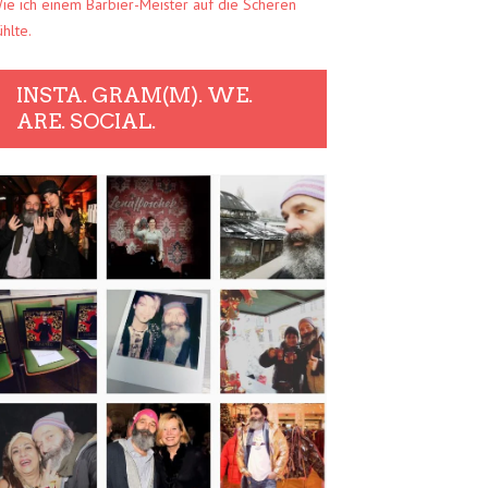
ie ich einem Barbier-Meister auf die Scheren
ühlte.
INSTA. GRAM(M). WE.
ARE. SOCIAL.