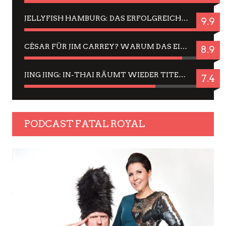
JELLYFISH HAMBURG: DAS ERFOLGREICHE SOMMER-MENÜ 2025 IN GEFÜHLEN UND BILDERN
9.9
CÉSAR FÜR JIM CARREY? WARUM DAS EINER DER NERVIGSTEN ACTORS IST UND BLEIBT
8.9
JING JING: IN-THAI RÄUMT WIEDER TITEL AB – EIN ZWEI-STUNDEN-ERLEBNISBERICHT
7.4
PODCAST FATAL ROYAL