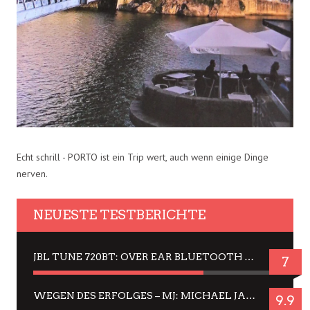
Echt schrill - PORTO ist ein Trip wert, auch wenn einige Dinge
nerven.
NEUESTE TESTBERICHTE
JBL TUNE 720BT: OVER EAR BLUETOOTH KOPFHÖRER UM DIE 50,-€ IM DAUER-TEST
7
WEGEN DES ERFOLGES – MJ: MICHAEL JACKSON MUSICAL IN EINER MATINEE SEHEN
9.9