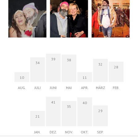
39
38
34
32
28
10
11
AUG.
JULI
JUNI
MAI
APR.
MÄRZ
FEB.
41
40
35
29
21
JAN.
DEZ.
NOV.
OKT.
SEP.