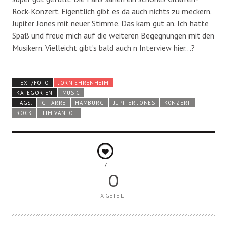
Rock-Konzert. Eigentlich gibt es da auch nichts zu meckern.
Jupiter Jones mit neuer Stimme. Das kam gut an. Ich hatte
Spaß und freue mich auf die weiteren Begegnungen mit den
Musikern. Vielleicht gibt’s bald auch n Interview hier…?
TEXT/FOTO
JÖRN EHRENHEIM
KATEGORIEN
MUSIC
TAGS:
GITARRE
HAMBURG
JUPITER JONES
KONZERT
ROCK
TIM VANTOL
7
0
X GETEILT