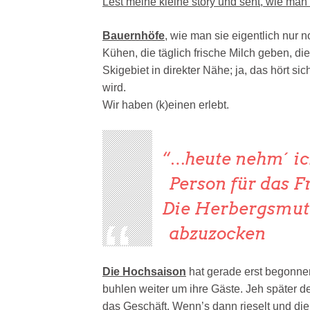
Lest meine kleine story und seht, wie ma
Bauernhöfe
, wie man sie eigentlich nur 
Kühen, die täglich frische Milch geben, di
Skigebiet in direkter Nähe; ja, das hört s
wird.
Wir haben (k)einen erlebt.
…heute nehm´ ic
Person für das F
Die Herbergsmutt
abzuzocken
Die Hochsaison
hat gerade erst begonne
buhlen weiter um ihre Gäste. Jeh später der
das Geschäft. Wenn’s dann rieselt und di