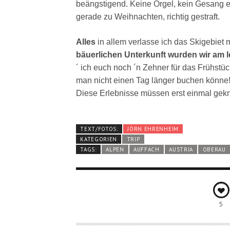
beängstigend. Keine Orgel, kein Gesang ei
gerade zu Weihnachten, richtig gestraft.
Alles
in allem verlasse ich das Skigebiet
bäuerlichen Unterkunft wurden wir am l
´ ich euch noch ´n Zehner für das Frühstück
man nicht einen Tag länger buchen könne
Diese Erlebnisse müssen erst einmal gek
TEXT/FOTOS:
JÖRN EHRENHEIM
KATEGORIEN
TRIP
TAGS:
ALPEN
AUFFACH
AUSTRIA
OBERAU
5