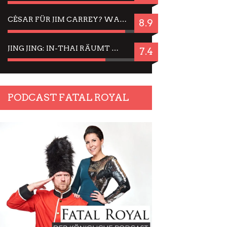
CÉSAR FÜR JIM CARREY? WARUM DAS EINER DER NERVIGSTEN ACTORS IST UND BLEIBT
8.9
JING JING: IN-THAI RÄUMT WIEDER TITEL AB – EIN ZWEI-STUNDEN-ERLEBNISBERICHT
7.4
PODCAST FATAL ROYAL