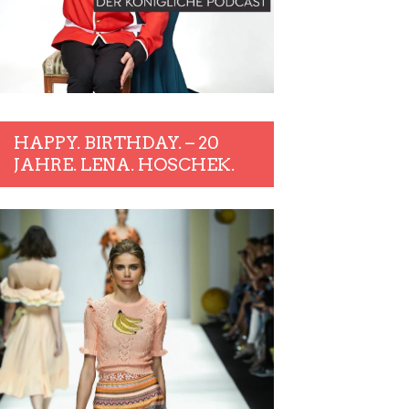
HAPPY. BIRTHDAY. – 20
JAHRE. LENA. HOSCHEK.
rfkirchen – Von außen schön, im inneren triste Veranstaltungen.