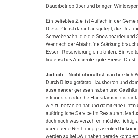
Dauerbetrieb über und bringen Wintersport
Ein beliebtes Ziel ist
Auffach
in der Geme
Dieser Ort ist darauf ausgelegt, die Urlau
Schwebebahn, die die Snowboarder und Ski
Wer nach der Abfahrt ’ne Stärkung braucht
Essen. Reservierung empfohlen. Ein weiter
tirolerisches Ambiente, gute Preise. Da sti
Jedoch – Nicht überall
ist man herzlich W
Durch Blitze getötete Hausherren und dam
auseinander gerissen haben und Gasthäuse
erkundeten oder die Hausdamen, die einf
wie zu bezahlen hat und damit eine Entmü
aufdringliche Service im Restaurant Mariu
doch noch was verzehren möchte, richtig 
überteuerte Rechnung präsentiert bekommt
werden sollte! „Wir haben gerade komplet