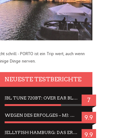
cht schrill - PORTO ist ein Trip wert, auch wenn
inige Dinge nerven.
NEUESTE TESTBERICHTE
JBL TUNE 720BT: OVER EAR BLUETOOTH KOPFHÖRER UM DIE 50,-€ IM DAUER-TEST
7
WEGEN DES ERFOLGES – MJ: MICHAEL JACKSON MUSICAL IN EINER MATINEE SEHEN
9.9
JELLYFISH HAMBURG: DAS ERFOLGREICHE SOMMER-MENÜ 2025 IN GEFÜHLEN UND BILDERN
9.9