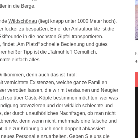
ler in die Berge.
inde
Wildschönau
(liegt knapp unter 1000 Meter hoch).
ber locker zu bespaßen. Einer der Anlaufpunkte ist die
freunde in die höchsten Gipfel transportieren.
, findet „Am Platzl“ schnelle Bedienung und gutes
er heißer Tipp ist die „Talmühle“! Gemütlich,
E
mmte einfach alles.
e
illkommen, denn auch das ist Tirol:
it vernichtete Existenzen, welche ganze Familien
r verrotten lassen, die wir mit erstaunen und Neugier
ach so über Gäste-Köpfe bestimmen möchten, wer was
ndigung provozieren und der wirklich schlechte und
s, der durch unaufhörliches Nachfragen, ob man nicht
abnervte, denn wenn nicht, mehrmals eine falsche und
, die zur Krönung auch noch doppelt abkassiert
t neues Personal einzuarbeiten. Geben Sie uns die