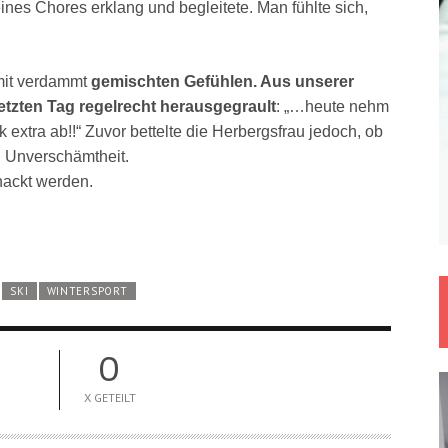
nes Chores erklang und begleitete. Man fühlte sich,
 mit verdammt
gemischten Gefühlen. Aus unserer
etzten Tag regelrecht herausgegrault
: „…heute nehm
 extra ab!!“ Zuvor bettelte die Herbergsfrau jedoch, ob
! Unverschämtheit.
nackt werden.
SKI
WINTERSPORT
0
X GETEILT