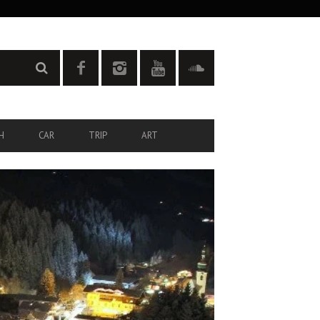
H
CAR
TRIP
ART