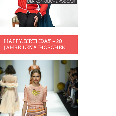
HAPPY. BIRTHDAY. – 20
JAHRE. LENA. HOSCHEK.