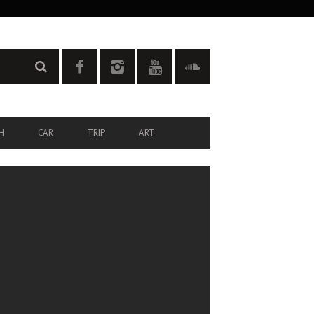
H
CAR
TRIP
ART