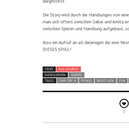
dargestellt.
Die Story wird durch die Handlungen von ein
man sich öfters zwischen Sabal und Amita en
zwischen Spieler und Handlung aufgebaut, so
Also ein Aufruf an all diejenigen die eine
DIESES SPIEL!
TEXT
KAI GEHRKE
KATEGORIEN
GAMES
TAGS:
FAR CRY 4
FIFA15
NEXT-GEN
PS4
2