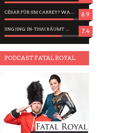
CÉSAR FÜR JIM CARREY? WARUM DAS EINER DER NERVIGSTEN ACTORS IST UND BLEIBT
8.9
JING JING: IN-THAI RÄUMT WIEDER TITEL AB – EIN ZWEI-STUNDEN-ERLEBNISBERICHT
7.4
PODCAST FATAL ROYAL