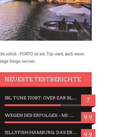
cht schrill - PORTO ist ein Trip wert, auch wenn
inige Dinge nerven.
NEUESTE TESTBERICHTE
JBL TUNE 720BT: OVER EAR BLUETOOTH KOPFHÖRER UM DIE 50,-€ IM DAUER-TEST
7
WEGEN DES ERFOLGES – MJ: MICHAEL JACKSON MUSICAL IN EINER MATINEE SEHEN
9.9
JELLYFISH HAMBURG: DAS ERFOLGREICHE SOMMER-MENÜ 2025 IN GEFÜHLEN UND BILDERN
9.9