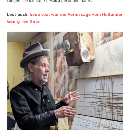
Dingen, die ich auf St.
Pauli
gefunden habe…“
Lest auch:
Sooo cool war die Vernissage vom Holländer
Georg Ten Kate