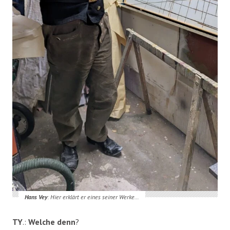
Hans Vey
: Hier erklärt er eines seiner Werke…
TY
.:
Welche denn
?