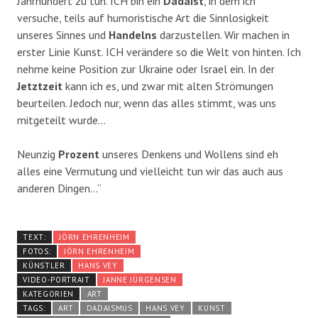
Jahrhundert zu tun. ICH bin ein
Dadaist
, in dem ich
versuche, teils auf humoristische Art die Sinnlosigkeit
unseres Sinnes und
Handelns
darzustellen. Wir machen in
erster Linie Kunst. ICH verändere so die Welt von hinten. Ich
nehme keine Position zur Ukraine oder Israel ein. In der
Jetztzeit
kann ich es, und zwar mit alten Strömungen
beurteilen. Jedoch nur, wenn das alles stimmt, was uns
mitgeteilt wurde…
Neunzig
Prozent
unseres Denkens und Wollens sind eh
alles eine Vermutung und vielleicht tun wir das auch aus
anderen Dingen…“
TEXT:
JÖRN EHRENHEIM
FOTOS:
JÖRN EHRENHEIM
KÜNSTLER
HANS VEY
VIDEO-PORTRAIT
JANNE JÜRGENSEN
KATEGORIEN
ART
TAGS:
ART
DADAISMUS
HANS VEY
KUNST