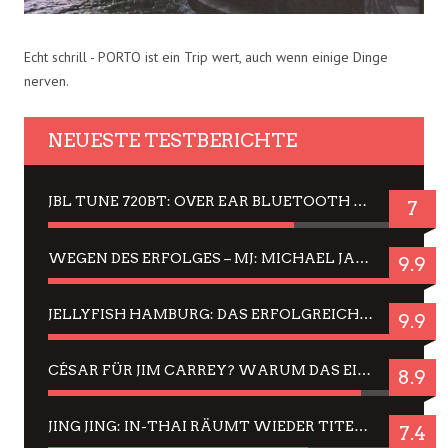
Echt schrill - PORTO ist ein Trip wert, auch wenn einige Dinge
nerven.
NEUESTE TESTBERICHTE
JBL TUNE 720BT: OVER EAR BLUETOOTH KOPFHÖRER UM DIE 50,-€ IM DAUER-TEST
7
WEGEN DES ERFOLGES – MJ: MICHAEL JACKSON MUSICAL IN EINER MATINEE SEHEN
9.9
JELLYFISH HAMBURG: DAS ERFOLGREICHE SOMMER-MENÜ 2025 IN GEFÜHLEN UND BILDERN
9.9
CÉSAR FÜR JIM CARREY? WARUM DAS EINER DER NERVIGSTEN ACTORS IST UND BLEIBT
8.9
JING JING: IN-THAI RÄUMT WIEDER TITEL AB – EIN ZWEI-STUNDEN-ERLEBNISBERICHT
7.4