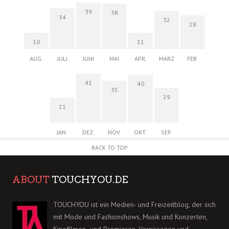
39
38
34
32
28
10
11
AUG.
JULI
JUNI
MAI
APR.
MÄRZ
FEB.
41
40
35
29
21
JAN.
DEZ.
NOV.
OKT.
SEP.
BACK TO TOP
ABOUT
TOUCHYOU.DE
TOUCHYOU ist ein Medien- und Freizeitblog, der sich
mit Mode und Fashionshows, Musik und Konzerten,
Kinofilmen- und Premieren, Vernissagen und