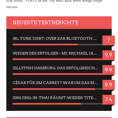
Echt schrill - PORTO ist ein Trip wert, auch wenn einige Dinge
nerven.
NEUESTE TESTBERICHTE
JBL TUNE 720BT: OVER EAR BLUETOOTH KOPFHÖRER UM DIE 50,-€ IM DAUER-TEST
7
WEGEN DES ERFOLGES – MJ: MICHAEL JACKSON MUSICAL IN EINER MATINEE SEHEN
9.9
JELLYFISH HAMBURG: DAS ERFOLGREICHE SOMMER-MENÜ 2025 IN GEFÜHLEN UND BILDERN
9.9
CÉSAR FÜR JIM CARREY? WARUM DAS EINER DER NERVIGSTEN ACTORS IST UND BLEIBT
8.9
JING JING: IN-THAI RÄUMT WIEDER TITEL AB – EIN ZWEI-STUNDEN-ERLEBNISBERICHT
7.4