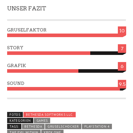
UNSER FAZIT
GRUSELFAKTOR
10
STORY
7
GRAFIK
6
SOUND
9.5
FOTOS
BETHESDA SOFTWORKS LLC.
KATEGORIEN
GAMES
TAGS:
BETHESDA
GRUSELSCHOCKER
PLAYSTATION 4
THE EVIL WITHIN
XBOX ONE