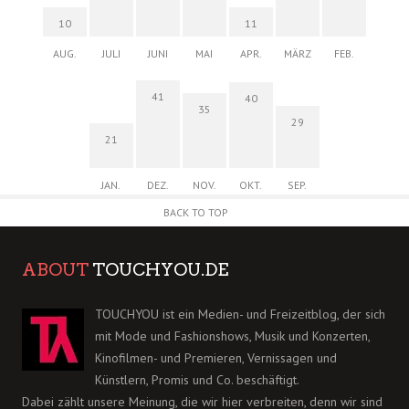
10
11
AUG.
JULI
JUNI
MAI
APR.
MÄRZ
FEB.
41
40
35
29
21
JAN.
DEZ.
NOV.
OKT.
SEP.
BACK TO TOP
ABOUT
TOUCHYOU.DE
TOUCHYOU ist ein Medien- und Freizeitblog, der sich
mit Mode und Fashionshows, Musik und Konzerten,
Kinofilmen- und Premieren, Vernissagen und
Künstlern, Promis und Co. beschäftigt.
Dabei zählt unsere Meinung, die wir hier verbreiten, denn wir sind