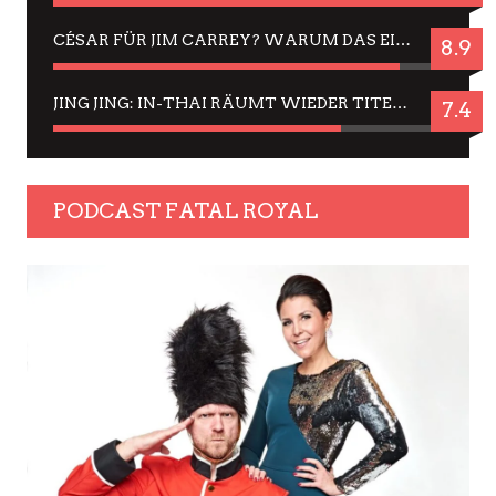
CÉSAR FÜR JIM CARREY? WARUM DAS EINER DER NERVIGSTEN ACTORS IST UND BLEIBT
8.9
JING JING: IN-THAI RÄUMT WIEDER TITEL AB – EIN ZWEI-STUNDEN-ERLEBNISBERICHT
7.4
PODCAST FATAL ROYAL