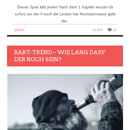
Dieses Spiel killt jeden! Nach dem 1. Kapitel wusste ich
sofort, wo der Frosch die Locken hat. Normalerweise geht
die..
GAMES
16 OKT.
18
BART-TREND – WIE LANG DARF
DER NOCH SEIN?