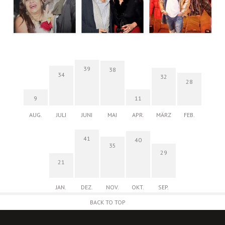
39
38
34
32
28
9
11
AUG.
JULI
JUNI
MAI
APR.
MÄRZ
FEB.
41
40
35
29
21
JAN.
DEZ.
NOV.
OKT.
SEP.
BACK TO TOP