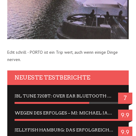
Echt schrill - PORTO ist ein Trip wert, auch wenn einige Dinge
nerven.
NEUESTE TESTBERICHTE
JBL TUNE 720BT: OVER EAR BLUETOOTH KOPFHÖRER UM DIE 50,-€ IM DAUER-TEST
7
WEGEN DES ERFOLGES – MJ: MICHAEL JACKSON MUSICAL IN EINER MATINEE SEHEN
9.9
JELLYFISH HAMBURG: DAS ERFOLGREICHE SOMMER-MENÜ 2025 IN GEFÜHLEN UND BILDERN
9.9