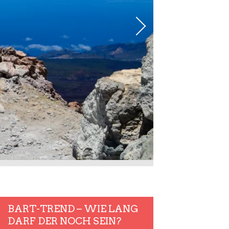
BART-TREND – WIE LANG
DARF DER NOCH SEIN?