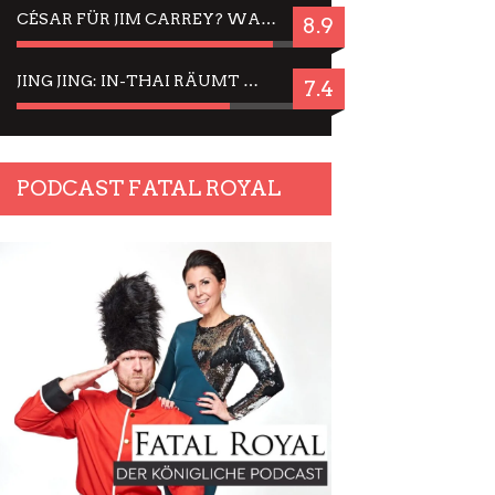
CÉSAR FÜR JIM CARREY? WARUM DAS EINER DER NERVIGSTEN ACTORS IST UND BLEIBT
8.9
JING JING: IN-THAI RÄUMT WIEDER TITEL AB – EIN ZWEI-STUNDEN-ERLEBNISBERICHT
7.4
PODCAST FATAL ROYAL