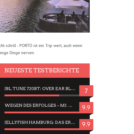
cht schrill - PORTO ist ein Trip wert, auch wenn
inige Dinge nerven.
NEUESTE TESTBERICHTE
JBL TUNE 720BT: OVER EAR BLUETOOTH KOPFHÖRER UM DIE 50,-€ IM DAUER-TEST
7
WEGEN DES ERFOLGES – MJ: MICHAEL JACKSON MUSICAL IN EINER MATINEE SEHEN
9.9
JELLYFISH HAMBURG: DAS ERFOLGREICHE SOMMER-MENÜ 2025 IN GEFÜHLEN UND BILDERN
9.9