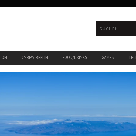
HION
#MBFW-BERLIN
FOOD/DRINKS
GAMES
TEC