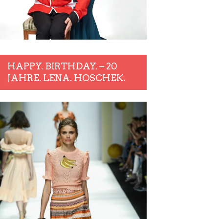
HAPPY. BIRTHDAY. – 20
JAHRE. LENA. HOSCHEK.