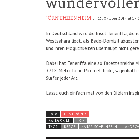
wundervollen
JÖRN EHRENHEIM
on 15. Oktober 2014 at 17:
In Deutschland wird die Insel Teneriffa, die
Westsahara liegt, als Bade-Domizil abgestemp
und ihren Möglichkeiten überhaupt nicht gere
Dabei hat Teneriffa eine so facettenreiche Vi
3718 Meter hohe Pico del Teide, sagenhafte
Surfer jeder Art.
Lasst euch einfach mal von den Bildern inspir
FOTO
ALINA RÖPER
KATEGORIEN
TRIP
TAGS:
BERGE
KANARISCHE INSELN
LANDSC