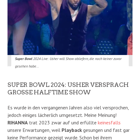
Super Bowl
2024 Live: Usher will Show abliefern, die noch keiner zuvor
gesehen habe…
SUPER BOWL 2024: USHER VERSPRACH
GROSSE HALFTIME SHOW
Es wurde in den vergangenen Jahren also viel versprochen,
jedoch einiges lächerlich umgesetzt. Meine Meinung!
RIHANNA
trat 2023 zwar auf und erfüllte
keinesfalls
unsere Erwartungen, weil
Playback
gesungen und fast gar
keine Performance gezeigt wurde. Schon bei ihrem