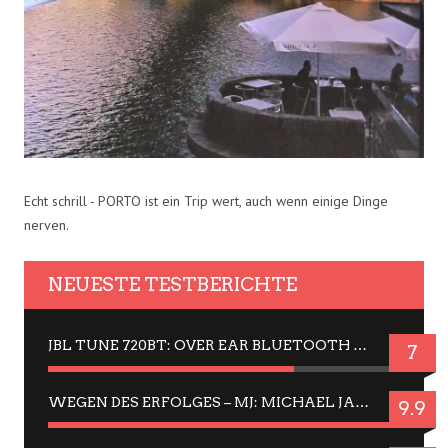
Echt schrill - PORTO ist ein Trip wert, auch wenn einige Dinge
nerven.
NEUESTE TESTBERICHTE
JBL TUNE 720BT: OVER EAR BLUETOOTH KOPFHÖRER UM DIE 50,-€ IM DAUER-TEST
7
WEGEN DES ERFOLGES – MJ: MICHAEL JACKSON MUSICAL IN EINER MATINEE SEHEN
9.9