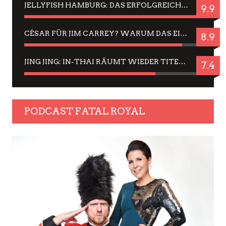
JELLYFISH HAMBURG: DAS ERFOLGREICHE SOMMER-MENÜ 2025 IN GEFÜHLEN UND BILDERN
9.9
CÉSAR FÜR JIM CARREY? WARUM DAS EINER DER NERVIGSTEN ACTORS IST UND BLEIBT
8.9
JING JING: IN-THAI RÄUMT WIEDER TITEL AB – EIN ZWEI-STUNDEN-ERLEBNISBERICHT
7.4
PODCAST FATAL ROYAL