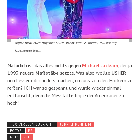
Super Bowl
2024 Halftime Show:
Usher
Topless. Rapper machte auf
Oberkörper frei…
Natürlich ist das alles nichts gegen
Michael
Jackson
, der ja
1993 neuere
Maßstäbe
setzte. Was also wollte
USHER
nun besser oder anders machen, um uns von den Hockern zu
reißen? ICH war so gespannt und wurde wieder einmal
enttäuscht, denn die Messlatte legte der Amerikaner zu
hoch!
TEXT/ERLEBNISBERICHT:
JÖRN EHRENHEIM
FOTOS:
PR
NFL:
RTL