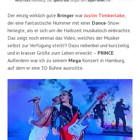
HOOTERS
Hamburg: Die
Sports-Bar
zeigte den
Super-Bowl
live…
Der einzig wirklich gute
Bringer
war
Justin
Timberlake
,
der eine fantastische Nummer mit einer
Dance
-Show
hinlegte, als er sich um die Halbzeit musikalisch einbrachte.
Das zeigt noch einmal das Video, welches der Musiker
selbst zur Verfügung stellt!! Dazu nebenbei und kurzzeitig
und in krasser Größe zum Leben erweckt –
PRINCE
.
Außerdem war ich zu seinem
Mega
Konzert in Hamburg,
auf dem er eine 3D Bühne ausrollte.