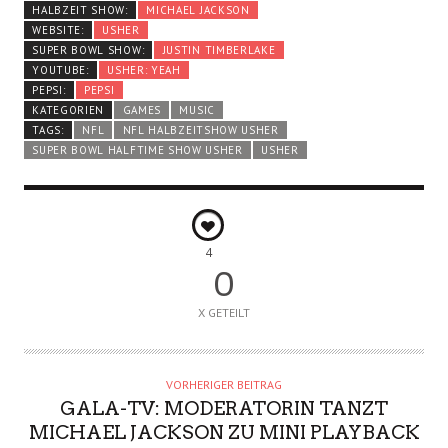
HALBZEIT SHOW:
MICHAEL JACKSON
WEBSITE:
USHER
SUPER BOWL SHOW:
JUSTIN TIMBERLAKE
YOUTUBE:
USHER: YEAH
PEPSI:
PEPSI
KATEGORIEN
GAMES
MUSIC
TAGS:
NFL
NFL HALBZEITSHOW USHER
SUPER BOWL HALFTIME SHOW USHER
USHER
4
0
X GETEILT
VORHERIGER BEITRAG
GALA-TV: MODERATORIN TANZT
MICHAEL JACKSON ZU MINI PLAYBACK