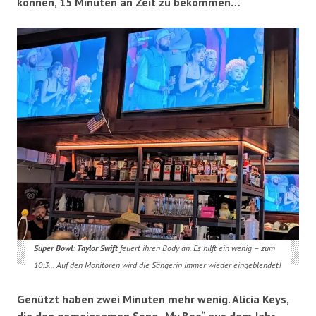
können, 15 Minuten an Zeit zu bekommen…
Super Bowl
:
Taylor Swift
feuert ihren Body an. Es hilft ein wenig – zum
10:3… Auf den Monitoren wird die Sängerin immer wieder eingeblendet!
Genützt haben zwei Minuten mehr wenig. Alicia Keys,
die den gemeinsamen Song „My Boo“ aus dem Jahr