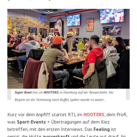
Super Bowl
live, im
HOOTERS
, in Hamburg auf der Reeperbahn. Vor
Beginn ist die Stimmung noch Buffet, später wurde es.lauter…
Kurz vor dem Anpfiff startet RTL im
HOOTERS
, dem Profi,
was
Sport-Events
+ Übertragungen auf dem Kiez
betreffen, mit den ersten Interviews. Das
Feeling
ist
genial, die Hütte
ausverkauft
und die Leute gut drauf. An