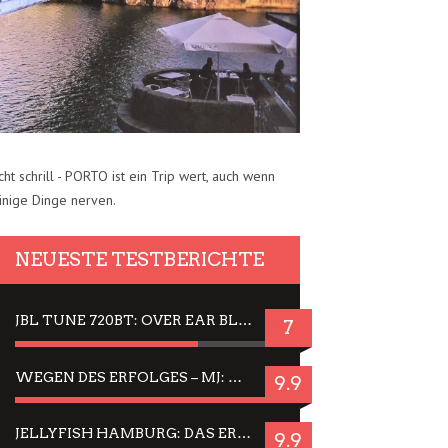
cht schrill - PORTO ist ein Trip wert, auch wenn
inige Dinge nerven.
NEUESTE TESTBERICHTE
JBL TUNE 720BT: OVER EAR BLUETOOTH KOPFHÖRER UM DIE 50,-€ IM DAUER-TEST
7
WEGEN DES ERFOLGES – MJ: MICHAEL JACKSON MUSICAL IN EINER MATINEE SEHEN
9.9
JELLYFISH HAMBURG: DAS ERFOLGREICHE SOMMER-MENÜ 2025 IN GEFÜHLEN UND BILDERN
9.9