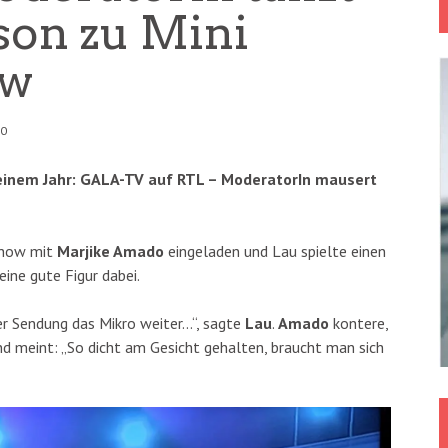
son zu Mini
ow
50
 einem Jahr: GALA-TV auf RTL – ModeratorIn mausert
Show mit
Marjike Amado
eingeladen und Lau spielte einen
ine gute Figur dabei.
er Sendung das Mikro weiter…“, sagte
Lau
.
Amado
kontere,
nd meint: „So dicht am Gesicht gehalten, braucht man sich