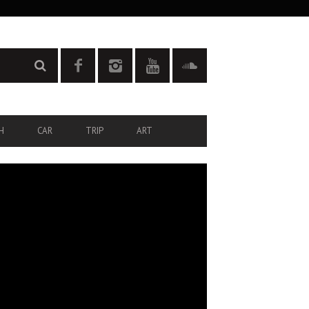
H
CAR
TRIP
ART