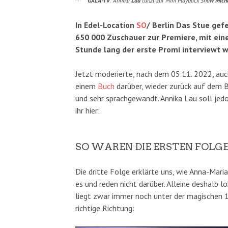
GALA-TV
: Annika
Lau
tanzt zur Mini Playback Show
Mich
In Edel-Location
SO
/ Berlin Das Stue gef
650 000 Zuschauer zur Premiere, mit ei
Stunde lang der erste Promi interviewt wi
Jetzt moderierte, nach dem 05.11. 2022, a
einem
Buch
darüber, wieder zurück auf dem Bi
und sehr sprachgewandt. Annika Lau soll jedo
ihr hier:
SO WAREN DIE ERSTEN FOLG
Die dritte Folge erklärte uns, wie Anna-Mar
es und reden nicht darüber. Alleine deshalb l
liegt zwar immer noch unter der magischen 1
richtige Richtung: