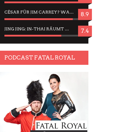
CÉSAR FÜR JIM CARREY? WARUM DAS EINER DER NERVIGSTEN ACTORS IST UND BLEIBT
8.9
JING JING: IN-THAI RÄUMT WIEDER TITEL AB – EIN ZWEI-STUNDEN-ERLEBNISBERICHT
7.4
PODCAST FATAL ROYAL