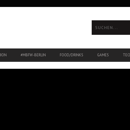
HION
#MBFW-BERLIN
FOOD/DRINKS
GAMES
TEC