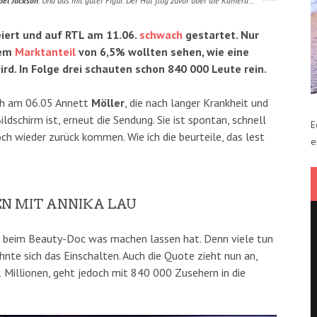
ael Jackson
. Und das mit guter Figur. Der Hut flog zuvor über die Kamera…
eiert und auf RTL am 11.06.
schwach
gestartet. Nur
nem
Marktanteil
von 6,5% wollten sehen, wie eine
rd. In Folge drei schauten schon 840 000 Leute rein.
uch am 06.05 Annett
Möller
, die nach langer Krankheit und
ldschirm ist, erneut die Sendung. Sie ist spontan, schnell
E
ch wieder zurück kommen. Wie ich die beurteile, das lest
e
EN MIT ANNIKA LAU
ia beim Beauty-Doc was machen lassen hat. Denn viele tun
ohnte sich das Einschalten. Auch die Quote zieht nun an,
 Millionen, geht jedoch mit 840 000 Zusehern in die