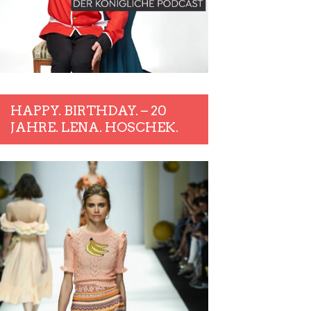
HAPPY. BIRTHDAY. – 20
JAHRE. LENA. HOSCHEK.