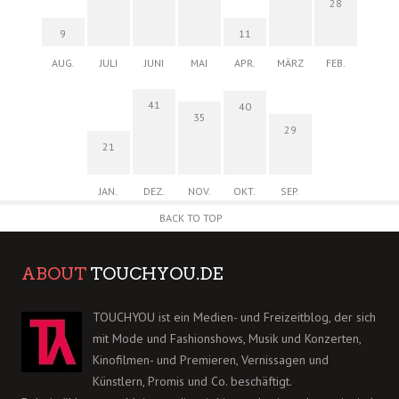
28
9
11
AUG.
JULI
JUNI
MAI
APR.
MÄRZ
FEB.
41
40
35
29
21
JAN.
DEZ.
NOV.
OKT.
SEP.
BACK TO TOP
ABOUT
TOUCHYOU.DE
TOUCHYOU ist ein Medien- und Freizeitblog, der sich
mit Mode und Fashionshows, Musik und Konzerten,
Kinofilmen- und Premieren, Vernissagen und
Künstlern, Promis und Co. beschäftigt.