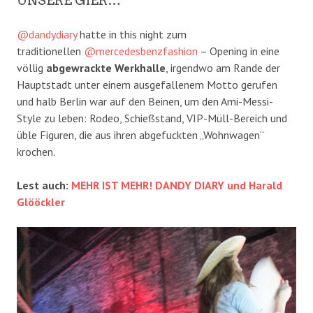
UNSERE GIER…
@dandydiary
hatte in this night zum
traditionellen
@mercedesbenzfashion
– Opening in eine
völlig
abgewrackte Werkhalle
, irgendwo am Rande der
Hauptstadt unter einem ausgefallenem Motto gerufen
und halb Berlin war auf den Beinen, um den Ami-Messi-
Style zu leben: Rodeo, Schießstand, VIP-Müll-Bereich und
üble Figuren, die aus ihren abgefuckten „Wohnwagen“
krochen.
Lest auch:
MEHR IST MEHR!
DANDY DIARY und Harald
Glööckler