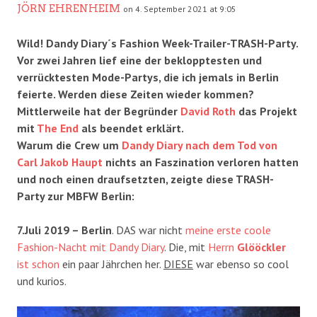
JÖRN EHRENHEIM
on 4. September 2021 at 9:05
Wild! Dandy Diary´s Fashion Week-Trailer-TRASH-Party.
Vor zwei Jahren lief eine der beklopptesten und
verrücktesten Mode-Partys, die ich jemals in Berlin
feierte. Werden diese Zeiten wieder kommen?
Mittlerweile hat der Begründer
David Roth
das Projekt
mit
The End
als beendet erklärt.
Warum die Crew um
Dandy Diary nach dem Tod von
Carl Jakob Haupt
nichts an Faszination verloren hatten
und noch einen draufsetzten, zeigte diese TRASH-
Party zur MBFW Berlin:
7.Juli 2019 – Berlin
. DAS war nicht
meine erste coole
Fashion-Nacht mit Dandy Diary
. Die, mit
Herrn
Glööckler
ist schon
ein paar Jährchen her.
DIESE
war ebenso so cool
und kurios.