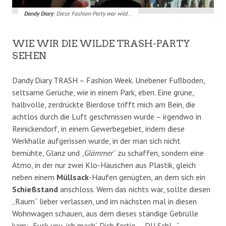
Dandy Diary
: Diese Fashion-Party war wild…
WIE WIR DIE WILDE TRASH-PARTY
SEHEN
Dandy Diary TRASH – Fashion Week. Unebener Fußboden,
seltsame Gerüche, wie in einem Park, eben. Eine grüne,
halbvolle, zerdrückte Bierdose trifft mich am Bein, die
achtlos durch die Luft geschmissen wurde – irgendwo in
Reinickendorf, in einem Gewerbegebiet, indem diese
Werkhalle aufgerissen wurde, in der man sich nicht
bemühte, Glanz und „
Glämmer
“ zu schaffen, sondern eine
Atmo, in der nur zwei Klo-Häuschen aus Plastik, gleich
neben einem
Müllsack
-Haufen genügten, an dem sich ein
Schießstand
anschloss. Wem das nichts war, sollte diesen
„Raum“ lieber verlassen, und im nächsten mal in diesen
Wohnwagen schauen, aus dem dieses ständige Gebrülle
kam: „Fuck you, ich mach´ Dich fertig…, DU Schl…“.