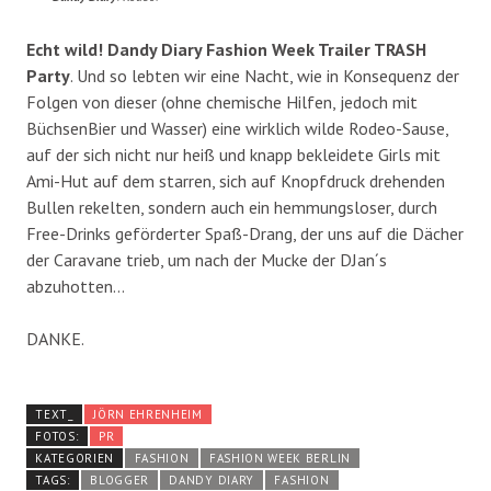
Echt wild! Dandy Diary Fashion Week Trailer TRASH
Party
. Und so lebten wir eine Nacht, wie in Konsequenz der
Folgen von dieser (ohne chemische Hilfen, jedoch mit
BüchsenBier und Wasser) eine wirklich wilde Rodeo-Sause,
auf der sich nicht nur heiß und knapp bekleidete Girls mit
Ami-Hut auf dem starren, sich auf Knopfdruck drehenden
Bullen rekelten, sondern auch ein hemmungsloser, durch
Free-Drinks geförderter Spaß-Drang, der uns auf die Dächer
der Caravane trieb, um nach der Mucke der DJan´s
abzuhotten…
DANKE.
TEXT_
JÖRN EHRENHEIM
FOTOS:
PR
KATEGORIEN
FASHION
FASHION WEEK BERLIN
TAGS:
BLOGGER
DANDY DIARY
FASHION