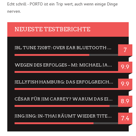
Echt schrill - PORTO ist ein Trip wert, auch wenn einige Dinge
nerven.
NEUESTE TESTBERICHTE
JBL TUNE 720BT: OVER EAR BLUETOOTH KOPFHÖRER UM DIE 50,-€ IM DAUER-TEST
7
WEGEN DES ERFOLGES – MJ: MICHAEL JACKSON MUSICAL IN EINER MATINEE SEHEN
9.9
JELLYFISH HAMBURG: DAS ERFOLGREICHE SOMMER-MENÜ 2025 IN GEFÜHLEN UND BILDERN
9.9
CÉSAR FÜR JIM CARREY? WARUM DAS EINER DER NERVIGSTEN ACTORS IST UND BLEIBT
8.9
JING JING: IN-THAI RÄUMT WIEDER TITEL AB – EIN ZWEI-STUNDEN-ERLEBNISBERICHT
7.4