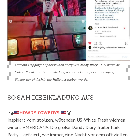
Caravan-Hopping: Auf der wilden Party von
Dandy Diary
… ICH nahm als
Online-Redakteur diese Einladung an und. sitze auf einem Camping-
Wagen, der einfach in die Halle geschoben wurde.
SO SAH DIE EINLADUNG AUS
„
🤠
HOWDY COWBOYS
🤠
Inspiriert vom stolzen, wütenden US-White Trash widmen
wir uns AMERICANA. Die große Dandy Diary Trailer Park
Party – gefeiert, wie immer, eine Nacht vor dem offiziellen