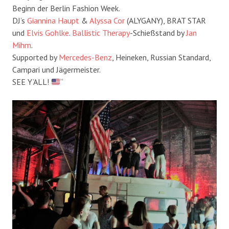
Beginn der Berlin Fashion Week.
DJ’s
Giannina Haupt
&
Alyssa Cor
(ALYGANY), BRAT STAR
und
Elvis Gohlke
.
Ballistic Therapy
-Schießstand by
Jan
Mihm
.
Supported by
Mercedes-Benz
, Heineken, Russian Standard,
Campari und Jägermeister.
SEE Y’ALL!
“