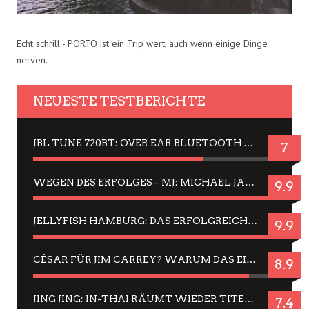
Echt schrill - PORTO ist ein Trip wert, auch wenn einige Dinge
nerven.
NEUESTE TESTBERICHTE
JBL TUNE 720BT: OVER EAR BLUETOOTH KOPFHÖRER UM DIE 50,-€ IM DAUER-TEST
7
WEGEN DES ERFOLGES – MJ: MICHAEL JACKSON MUSICAL IN EINER MATINEE SEHEN
9.9
JELLYFISH HAMBURG: DAS ERFOLGREICHE SOMMER-MENÜ 2025 IN GEFÜHLEN UND BILDERN
9.9
CÉSAR FÜR JIM CARREY? WARUM DAS EINER DER NERVIGSTEN ACTORS IST UND BLEIBT
8.9
JING JING: IN-THAI RÄUMT WIEDER TITEL AB – EIN ZWEI-STUNDEN-ERLEBNISBERICHT
7.4