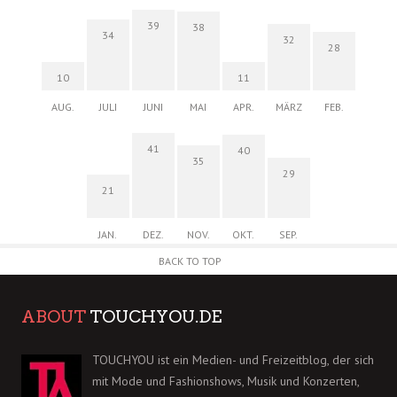
39
38
34
32
28
10
11
AUG.
JULI
JUNI
MAI
APR.
MÄRZ
FEB.
41
40
35
29
21
JAN.
DEZ.
NOV.
OKT.
SEP.
BACK TO TOP
ABOUT
TOUCHYOU.DE
TOUCHYOU ist ein Medien- und Freizeitblog, der sich
mit Mode und Fashionshows, Musik und Konzerten,