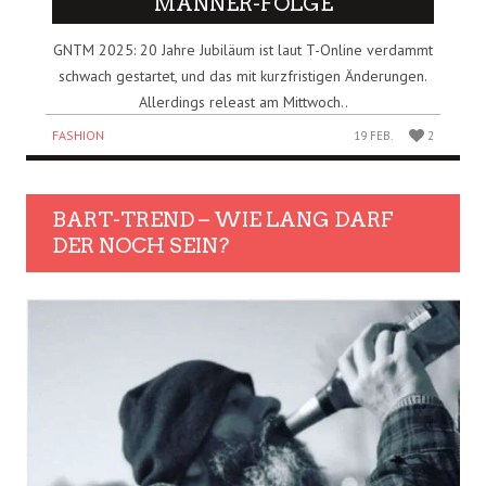
MÄNNER-FOLGE
GNTM 2025: 20 Jahre Jubiläum ist laut T-Online verdammt
schwach gestartet, und das mit kurzfristigen Änderungen.
Allerdings releast am Mittwoch..
FASHION
19 FEB.
2
BART-TREND – WIE LANG DARF
DER NOCH SEIN?