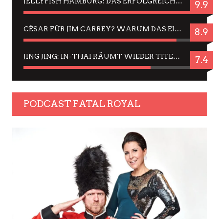
JELLYFISH HAMBURG: DAS ERFOLGREICHE SOMMER-MENÜ 2025 IN GEFÜHLEN UND BILDERN
9.9
CÉSAR FÜR JIM CARREY? WARUM DAS EINER DER NERVIGSTEN ACTORS IST UND BLEIBT
8.9
JING JING: IN-THAI RÄUMT WIEDER TITEL AB – EIN ZWEI-STUNDEN-ERLEBNISBERICHT
7.4
PODCAST FATAL ROYAL