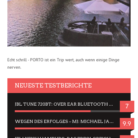
Echt schrill - PORTO ist ein Trip wert, auch wenn einige Dinge
nerven.
NEUESTE TESTBERICHTE
JBL TUNE 720BT: OVER EAR BLUETOOTH KOPFHÖRER UM DIE 50,-€ IM DAUER-TEST
7
WEGEN DES ERFOLGES – MJ: MICHAEL JACKSON MUSICAL IN EINER MATINEE SEHEN
9.9