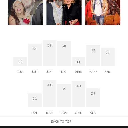
39
38
34
32
28
10
11
AUG.
JULI
JUNI
MAI
APR.
MÄRZ
FEB.
41
40
35
29
21
JAN.
DEZ.
NOV.
OKT.
SEP.
BACK TO TOP