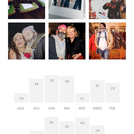
39
38
34
32
28
10
11
AUG.
JULI
JUNI
MAI
APR.
MÄRZ
FEB.
41
40
35
29