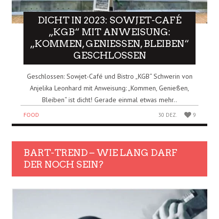
DICHT IN 2023: SOWJET-CAFÉ
„KGB“ MIT ANWEISUNG:
„KOMMEN, GENIESSEN, BLEIBEN“ G
ESCHLOSSEN
Geschlossen: Sowjet-Café und Bistro „KGB“ Schwerin von
Anjelika Leonhard mit Anweisung: „Kommen, Genießen,
Bleiben“ ist dicht! Gerade einmal etwas mehr..
FOOD
30 DEZ.
9
BART-TREND – WIE LANG DARF
DER NOCH SEIN?