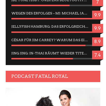
7
WEGEN DES ERFOLGES – MJ: MICHAEL JACKSON MUSICAL IN EINER MATINEE SEHEN
9.9
JELLYFISH HAMBURG: DAS ERFOLGREICHE SOMMER-MENÜ 2025 IN GEFÜHLEN UND BILDERN
9.9
CÉSAR FÜR JIM CARREY? WARUM DAS EINER DER NERVIGSTEN ACTORS IST UND BLEIBT
8.9
JING JING: IN-THAI RÄUMT WIEDER TITEL AB – EIN ZWEI-STUNDEN-ERLEBNISBERICHT
7.4
PODCAST FATAL ROYAL