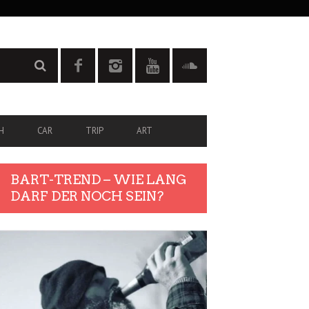
H
CAR
TRIP
ART
BART-TREND – WIE LANG
DARF DER NOCH SEIN?