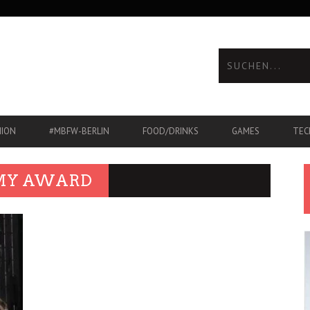
HION
#MBFW-BERLIN
FOOD/DRINKS
GAMES
TEC
MY AWARD