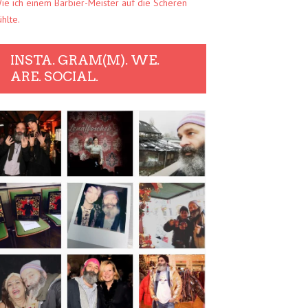
ie ich einem Barbier-Meister auf die Scheren
ühlte.
INSTA. GRAM(M). WE.
ARE. SOCIAL.