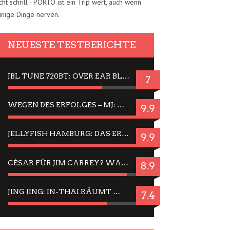
cht schrill - PORTO ist ein Trip wert, auch wenn
inige Dinge nerven.
NEUESTE TESTBERICHTE
JBL TUNE 720BT: OVER EAR BLUETOOTH KOPFHÖRER UM DIE 50,-€ IM DAUER-TEST
7
WEGEN DES ERFOLGES – MJ: MICHAEL JACKSON MUSICAL IN EINER MATINEE SEHEN
9.9
JELLYFISH HAMBURG: DAS ERFOLGREICHE SOMMER-MENÜ 2025 IN GEFÜHLEN UND BILDERN
9.9
CÉSAR FÜR JIM CARREY? WARUM DAS EINER DER NERVIGSTEN ACTORS IST UND BLEIBT
8.9
JING JING: IN-THAI RÄUMT WIEDER TITEL AB – EIN ZWEI-STUNDEN-ERLEBNISBERICHT
7.4