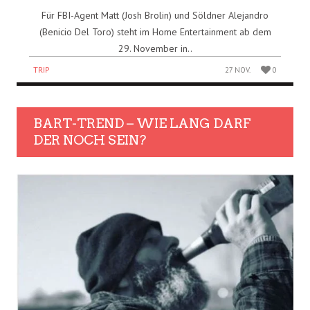
Für FBI-Agent Matt (Josh Brolin) und Söldner Alejandro
(Benicio Del Toro) steht im Home Entertainment ab dem
29. November in..
TRIP
27 NOV.
0
BART-TREND – WIE LANG DARF
DER NOCH SEIN?