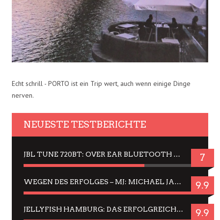
Echt schrill - PORTO ist ein Trip wert, auch wenn einige Dinge
nerven.
NEUESTE TESTBERICHTE
JBL TUNE 720BT: OVER EAR BLUETOOTH KOPFHÖRER UM DIE 50,-€ IM DAUER-TEST
7
WEGEN DES ERFOLGES – MJ: MICHAEL JACKSON MUSICAL IN EINER MATINEE SEHEN
9.9
JELLYFISH HAMBURG: DAS ERFOLGREICHE SOMMER-MENÜ 2025 IN GEFÜHLEN UND BILDERN
9.9