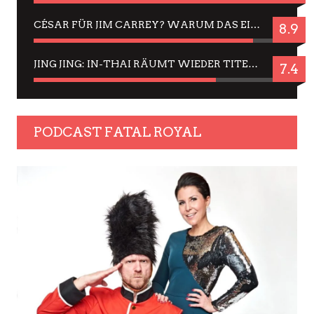
CÉSAR FÜR JIM CARREY? WARUM DAS EINER DER NERVIGSTEN ACTORS IST UND BLEIBT
8.9
JING JING: IN-THAI RÄUMT WIEDER TITEL AB – EIN ZWEI-STUNDEN-ERLEBNISBERICHT
7.4
PODCAST FATAL ROYAL