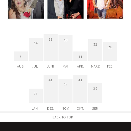
39
38
34
32
28
6
11
AUG.
JULI
JUNI
MAI
APR.
MÄRZ
FEB.
41
41
35
29
21
JAN.
DEZ.
NOV.
OKT.
SEP.
BACK TO TOP