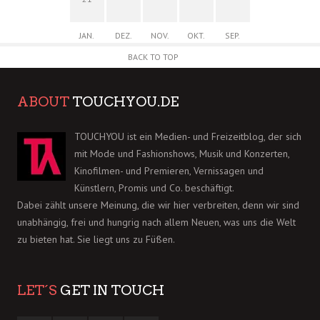
JAN.
DEZ.
NOV.
OKT.
SEP.
BACK TO TOP
ABOUT
TOUCHYOU.DE
TOUCHYOU ist ein Medien- und Freizeitblog, der sich
mit Mode und Fashionshows, Musik und Konzerten,
Kinofilmen- und Premieren, Vernissagen und
Künstlern, Promis und Co. beschäftigt.
Dabei zählt unsere Meinung, die wir hier verbreiten, denn wir sind
unabhängig, frei und hungrig nach allem Neuen, was uns die Welt
zu bieten hat. Sie liegt uns zu Füßen.
LET´S
GET IN TOUCH