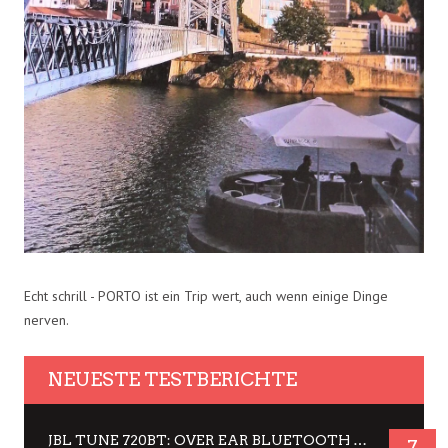
Echt schrill - PORTO ist ein Trip wert, auch wenn einige Dinge
nerven.
NEUESTE TESTBERICHTE
JBL TUNE 720BT: OVER EAR BLUETOOTH KOPFHÖRER UM DIE 50,-€ IM DAUER-TEST
7