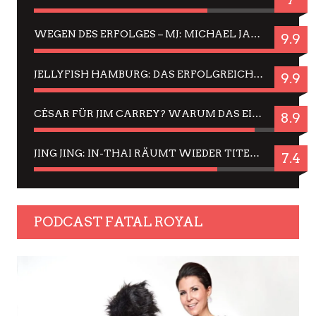
WEGEN DES ERFOLGES – MJ: MICHAEL JACKSON MUSICAL IN EINER MATINEE SEHEN
9.9
JELLYFISH HAMBURG: DAS ERFOLGREICHE SOMMER-MENÜ 2025 IN GEFÜHLEN UND BILDERN
9.9
CÉSAR FÜR JIM CARREY? WARUM DAS EINER DER NERVIGSTEN ACTORS IST UND BLEIBT
8.9
JING JING: IN-THAI RÄUMT WIEDER TITEL AB – EIN ZWEI-STUNDEN-ERLEBNISBERICHT
7.4
PODCAST FATAL ROYAL