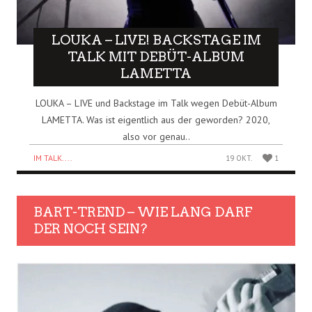
LOUKA – LIVE! BACKSTAGE IM
TALK MIT DEBÜT-ALBUM
LAMETTA
LOUKA – LIVE und Backstage im Talk wegen Debüt-Album
LAMETTA. Was ist eigentlich aus der geworden? 2020,
also vor genau..
IM TALK....
19 OKT.
1
BART-TREND – WIE LANG DARF
DER NOCH SEIN?