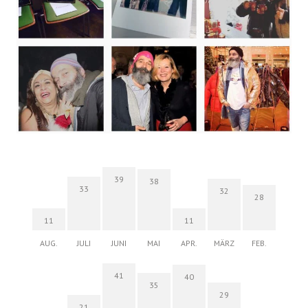
39
38
33
32
28
11
11
AUG.
JULI
JUNI
MAI
APR.
MÄRZ
FEB.
41
40
35
29
21