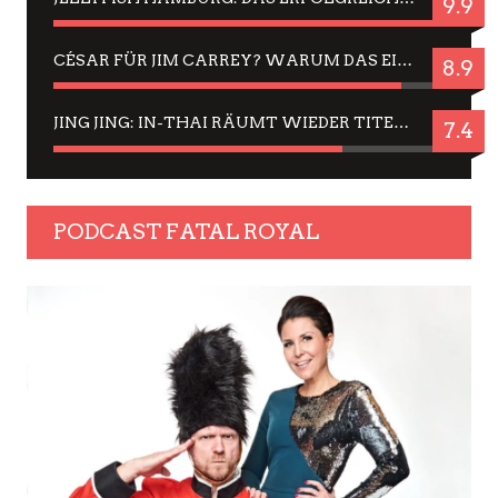
9.9
CÉSAR FÜR JIM CARREY? WARUM DAS EINER DER NERVIGSTEN ACTORS IST UND BLEIBT
8.9
JING JING: IN-THAI RÄUMT WIEDER TITEL AB – EIN ZWEI-STUNDEN-ERLEBNISBERICHT
7.4
PODCAST FATAL ROYAL