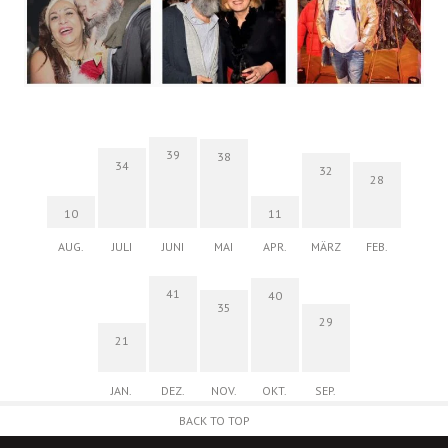
39
38
34
32
28
10
11
AUG.
JULI
JUNI
MAI
APR.
MÄRZ
FEB.
41
40
35
29
21
JAN.
DEZ.
NOV.
OKT.
SEP.
BACK TO TOP