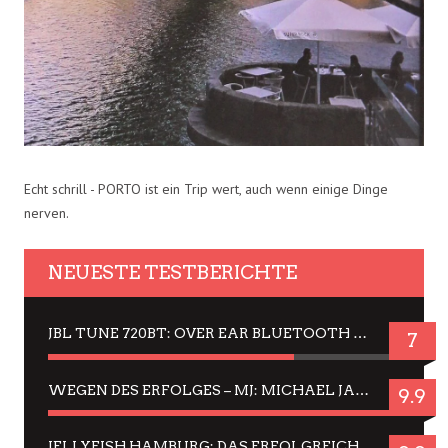
Echt schrill - PORTO ist ein Trip wert, auch wenn einige Dinge
nerven.
NEUESTE TESTBERICHTE
JBL TUNE 720BT: OVER EAR BLUETOOTH KOPFHÖRER UM DIE 50,-€ IM DAUER-TEST
7
WEGEN DES ERFOLGES – MJ: MICHAEL JACKSON MUSICAL IN EINER MATINEE SEHEN
9.9
JELLYFISH HAMBURG: DAS ERFOLGREICHE SOMMER-MENÜ 2025 IN GEFÜHLEN UND BILDERN