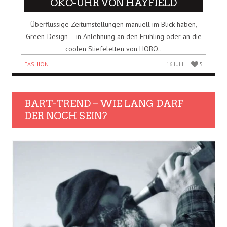
ÖKO-UHR VON HAYFIELD
Überflüssige Zeitumstellungen manuell im Blick haben,
Green-Design – in Anlehnung an den Frühling oder an die
coolen Stiefeletten von HOBO..
FASHION
16 JULI
5
BART-TREND – WIE LANG DARF
DER NOCH SEIN?