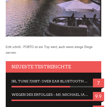
Echt schrill - PORTO ist ein Trip wert, auch wenn einige Dinge
nerven.
NEUESTE TESTBERICHTE
JBL TUNE 720BT: OVER EAR BLUETOOTH KOPFHÖRER UM DIE 50,-€ IM DAUER-TEST
7
WEGEN DES ERFOLGES – MJ: MICHAEL JACKSON MUSICAL IN EINER MATINEE SEHEN
9.9