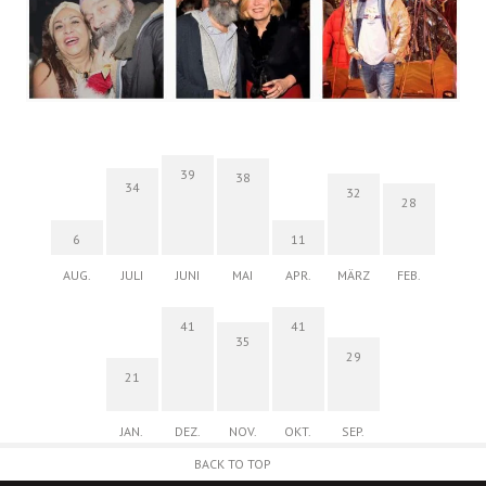
39
38
34
32
28
6
11
AUG.
JULI
JUNI
MAI
APR.
MÄRZ
FEB.
41
41
35
29
21
JAN.
DEZ.
NOV.
OKT.
SEP.
BACK TO TOP