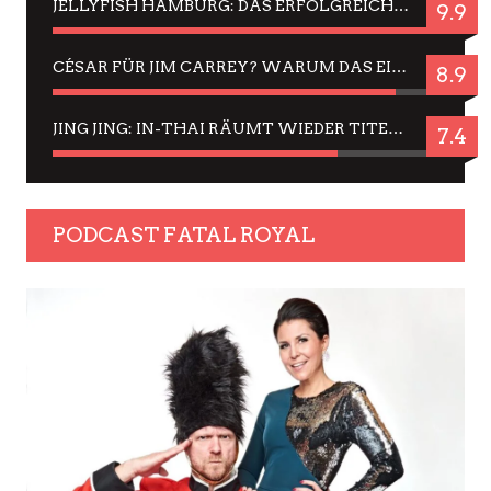
JELLYFISH HAMBURG: DAS ERFOLGREICHE SOMMER-MENÜ 2025 IN GEFÜHLEN UND BILDERN
9.9
CÉSAR FÜR JIM CARREY? WARUM DAS EINER DER NERVIGSTEN ACTORS IST UND BLEIBT
8.9
JING JING: IN-THAI RÄUMT WIEDER TITEL AB – EIN ZWEI-STUNDEN-ERLEBNISBERICHT
7.4
PODCAST FATAL ROYAL