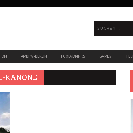
HION
#MBFW-BERLIN
FOOD/DRINKS
GAMES
TEC
H-KANONE