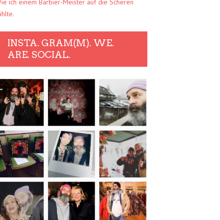
ie ich einem Barbier-Meister auf die Scheren
ühlte.
INSTA. GRAM(M). WE.
ARE. SOCIAL.