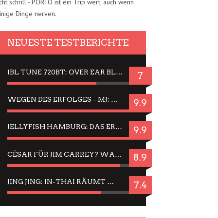
cht schrill - PORTO ist ein Trip wert, auch wenn
inige Dinge nerven.
NEUESTE TESTBERICHTE
JBL TUNE 720BT: OVER EAR BLUETOOTH KOPFHÖRER UM DIE 50,-€ IM DAUER-TEST
7
WEGEN DES ERFOLGES – MJ: MICHAEL JACKSON MUSICAL IN EINER MATINEE SEHEN
9.9
JELLYFISH HAMBURG: DAS ERFOLGREICHE SOMMER-MENÜ 2025 IN GEFÜHLEN UND BILDERN
9.9
CÉSAR FÜR JIM CARREY? WARUM DAS EINER DER NERVIGSTEN ACTORS IST UND BLEIBT
8.9
JING JING: IN-THAI RÄUMT WIEDER TITEL AB – EIN ZWEI-STUNDEN-ERLEBNISBERICHT
7.4