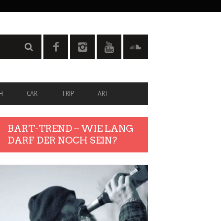
H
CAR
TRIP
ART
BART-TREND – WIE LANG
DARF DER NOCH SEIN?