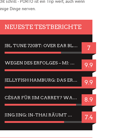
cht schrill - PORTO ist ein Trip wert, auch wenn
inige Dinge nerven.
NEUESTE TESTBERICHTE
JBL TUNE 720BT: OVER EAR BLUETOOTH KOPFHÖRER UM DIE 50,-€ IM DAUER-TEST
7
WEGEN DES ERFOLGES – MJ: MICHAEL JACKSON MUSICAL IN EINER MATINEE SEHEN
9.9
JELLYFISH HAMBURG: DAS ERFOLGREICHE SOMMER-MENÜ 2025 IN GEFÜHLEN UND BILDERN
9.9
CÉSAR FÜR JIM CARREY? WARUM DAS EINER DER NERVIGSTEN ACTORS IST UND BLEIBT
8.9
JING JING: IN-THAI RÄUMT WIEDER TITEL AB – EIN ZWEI-STUNDEN-ERLEBNISBERICHT
7.4