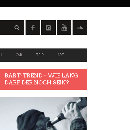
H
CAR
TRIP
ART
BART-TREND – WIE LANG
DARF DER NOCH SEIN?