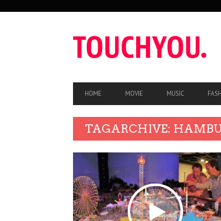
SEKUNDÄRE
NAVIGATION
HAUPT-
HOME
MOVIE
MUSIC
FAS
NAVIGATION
TAGARCHIVE: HAMB