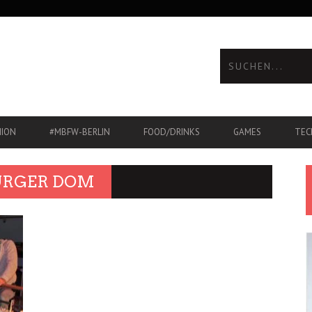
HION
#MBFW-BERLIN
FOOD/DRINKS
GAMES
TEC
URGER DOM