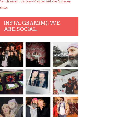
ie ich einem Barbier-Meister auf die Scheren
ühlte.
INSTA. GRAM(M). WE.
ARE. SOCIAL.